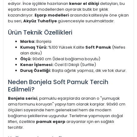
ediyor. İnce işçilikle hazırlanan
kenar el dikişi
detayları, bu
eşarbı sıradan modellerden ayırarak butik bir şıklık
kazandırıyor.
Eşarp modelleri
arasında kalitesiyle öne çıkan
bu seri,
Akyüz Tuhafiye
güvencesiyle sunulmaktadır.
Ürün Teknik Özellikleri
Marka:
Bonjela
Kumaş Türü:
%100 Yüksek Kalite
Soft Pamuk
(Nefes
alan doku)
Ölçü:
90x90 cm (İdeal bağlama boyutu)
Kenar İşlemesi:
Özel El Dikişli (Surfile)
Duruş Özelliği:
Başta ağırlık yapmaz, dik ve tok durur.
Neden Bonjela Soft Pamuk Tercih
Edilmeli?
Bonjela serisi
, pamuklu eşarplarda aranan o "yumuşak
ama formunu koruyan" yapıyı tam olarak karşılar. 90x90 cm
ölçüleri sayesinde hem geleneksel hem de modern
bağlama şekillerine uygundur. Terletme yapmayan doğal
lifleri, özellikle
pamuk eşarp
arayanlar için en sağlıklı
tercihtir.