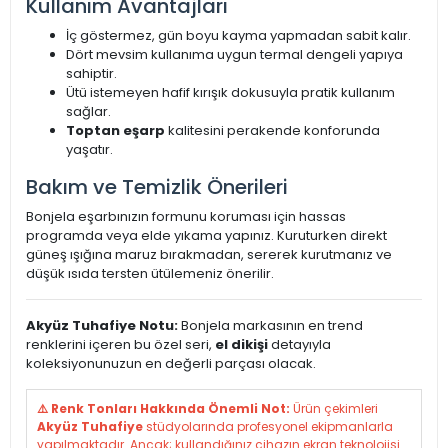
Kullanım Avantajları
İç göstermez, gün boyu kayma yapmadan sabit kalır.
Dört mevsim kullanıma uygun termal dengeli yapıya
sahiptir.
Ütü istemeyen hafif kırışık dokusuyla pratik kullanım
sağlar.
Toptan eşarp
kalitesini perakende konforunda
yaşatır.
Bakım ve Temizlik Önerileri
Bonjela eşarbınızın formunu koruması için hassas
programda veya elde yıkama yapınız. Kuruturken direkt
güneş ışığına maruz bırakmadan, sererek kurutmanız ve
düşük ısıda tersten ütülemeniz önerilir.
Akyüz Tuhafiye Notu:
Bonjela markasının en trend
renklerini içeren bu özel seri,
el dikişi
detayıyla
koleksiyonunuzun en değerli parçası olacak.
⚠️ Renk Tonları Hakkında Önemli Not:
Ürün çekimleri
Akyüz Tuhafiye
stüdyolarında profesyonel ekipmanlarla
yapılmaktadır. Ancak; kullandığınız cihazın ekran teknolojisi