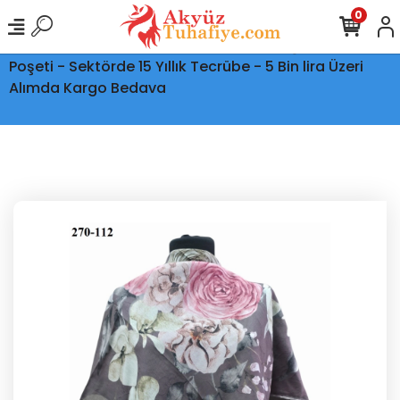
0
Ptt Kargo İle Tüm Türkiye'ye Teslimat - Şeffaf Kargo
Poşeti - Sektörde 15 Yıllık Tecrübe - 5 Bin lira Üzeri
Alımda Kargo Bedava