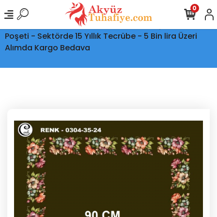
0
Ptt Kargo İle Tüm Türkiye'ye Teslimat - Şeffaf Kargo
Poşeti - Sektörde 15 Yıllık Tecrübe - 5 Bin lira Üzeri
Alımda Kargo Bedava