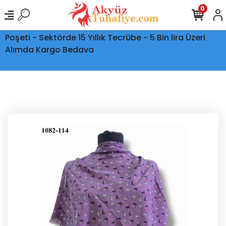
0
Ptt Kargo İle Tüm Türkiye'ye Teslimat - Şeffaf Kargo
Poşeti - Sektörde 15 Yıllık Tecrübe - 5 Bin lira Üzeri
Alımda Kargo Bedava