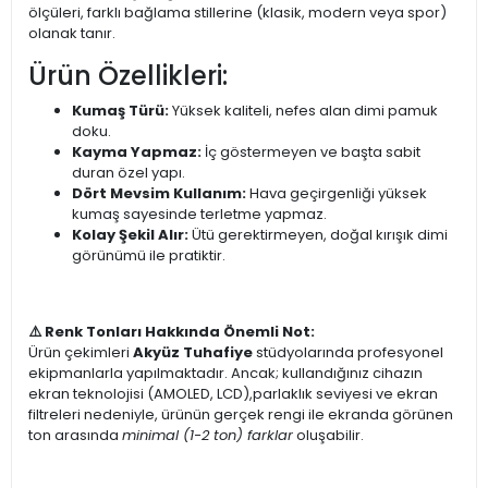
ölçüleri, farklı bağlama stillerine (klasik, modern veya spor)
olanak tanır.
Ürün Özellikleri:
Kumaş Türü:
Yüksek kaliteli, nefes alan dimi pamuk
doku.
Kayma Yapmaz:
İç göstermeyen ve başta sabit
duran özel yapı.
Dört Mevsim Kullanım:
Hava geçirgenliği yüksek
kumaş sayesinde terletme yapmaz.
Kolay Şekil Alır:
Ütü gerektirmeyen, doğal kırışık dimi
görünümü ile pratiktir.
⚠️ Renk Tonları Hakkında Önemli Not:
Ürün çekimleri
Akyüz Tuhafiye
stüdyolarında profesyonel
ekipmanlarla yapılmaktadır. Ancak; kullandığınız cihazın
ekran teknolojisi (AMOLED, LCD),parlaklık seviyesi ve ekran
filtreleri nedeniyle, ürünün gerçek rengi ile ekranda görünen
ton arasında
minimal (1-2 ton) farklar
oluşabilir.