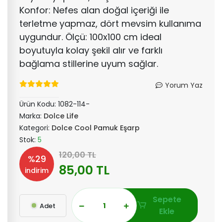
Konfor: Nefes alan doğal içeriği ile
terletme yapmaz, dört mevsim kullanıma
uygundur. Ölçü: 100x100 cm ideal
boyutuyla kolay şekil alır ve farklı
bağlama stillerine uyum sağlar.
Yorum Yaz
Ürün Kodu:
1082-114-
Marka:
Dolce Life
Kategori:
Dolce Cool Pamuk Eşarp
Stok:
5
120,00 TL
%29
85,00 TL
indirim
Sepete
Adet
Ekle