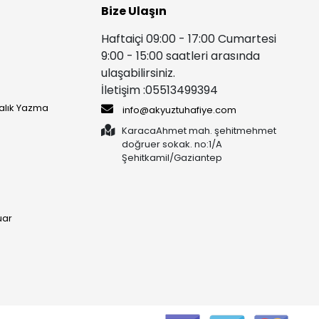
Bize Ulaşın
Haftaiçi 09:00 - 17:00 Cumartesi
9:00 - 15:00 saatleri arasında
ulaşabilirsiniz.
İletişim :05513499394
yalık Yazma
info@akyuztuhafiye.com
KaracaAhmet mah. şehitmehmet
doğruer sokak. no:1/A
Şehitkamil/Gaziantep
uar