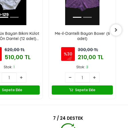
x Bayan Bikini Külot
Me-il-Dantelli Bayan Boxer (6
D
Ön Dantel (12 adet)
adet)
979-129
620,00 TL
300,00 TL
%30
510,00 TL
210,00 TL
Stok:
1
Stok:
3
Sepete Ekle
Sepete Ekle
7 / 24 DESTEK