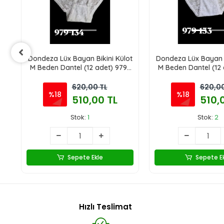
Dondeza Lüx Bayan Bikini Külot
Dondeza Lüx Bayan B
M Beden Dantel (12 adet) 979-
M Beden Dantel (12 
134
133
620,00 TL
620,00
%18
%18
510,00 TL
510,
Stok:
1
Stok:
2
Sepete Ekle
Sepete E
Hızlı Teslimat