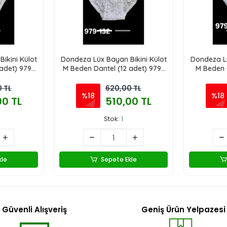
ikini Külot
Dondeza Lüx Bayan Bikini Külot
Dondeza Lü
adet) 979-
M Beden Dantel (12 adet) 979-
M Beden 
132
 TL
620,00 TL
%18
%18
00 TL
510,00 TL
Stok:
1
kle
Sepete Ekle
Güvenli Alışveriş
Geniş Ürün Yelpazesi