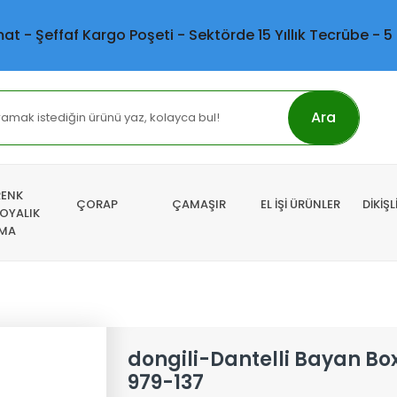
mat - Şeffaf Kargo Poşeti - Sektörde 15 Yıllık Tecrübe - 5
Ara
RENK
ÇORAP
ÇAMAŞIR
EL İŞİ ÜRÜNLER
DİKİŞ
 OYALIK
MA
dongili-Dantelli Bayan Box
979-137