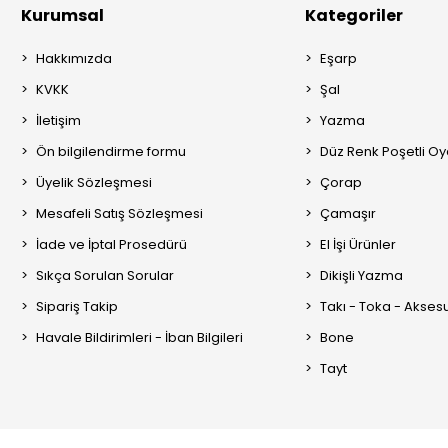
Kurumsal
Kategoriler
Hakkımızda
Eşarp
KVKK
Şal
İletişim
Yazma
Ön bilgilendirme formu
Düz Renk Poşetli O
Üyelik Sözleşmesi
Çorap
Mesafeli Satış Sözleşmesi
Çamaşır
İade ve İptal Prosedürü
El İşi Ürünler
Sıkça Sorulan Sorular
Dikişli Yazma
Sipariş Takip
Takı - Toka - Akses
Havale Bildirimleri - İban Bilgileri
Bone
Tayt