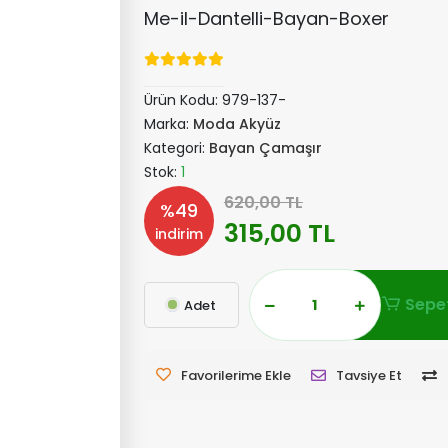
Me-il-Dantelli-Bayan-Boxer
Ürün Kodu:
979-137-
Marka:
Moda Akyüz
Kategori:
Bayan Çamaşır
Stok:
1
620,00 TL
%49
315,00 TL
indirim
Sepet
Adet
Favorilerime Ekle
Tavsiye Et