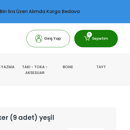
 Bin lira Üzeri Alımda Kargo Bedava
0
Giriş Yap
Sepetim
Lİ YAZMA
TAKI - TOKA -
BONE
TAYT
AKSESUAR
er (9 adet) yeşil