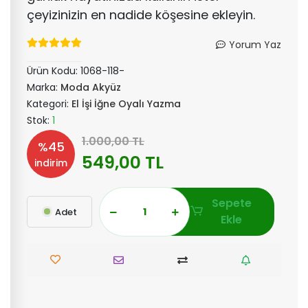
çeyizinizin en nadide köşesine ekleyin.
Yorum Yaz
Ürün Kodu:
1068-118-
Marka:
Moda Akyüz
Kategori:
El İşi İğne Oyalı Yazma
Stok:
1
1.000,00 TL
%45
549,00 TL
indirim
Sepete
Adet
Ekle