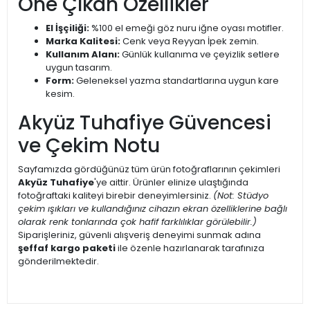
Öne Çıkan Özellikler
El İşçiliği:
%100 el emeği göz nuru iğne oyası motifler.
Marka Kalitesi:
Cenk veya Reyyan İpek zemin.
Kullanım Alanı:
Günlük kullanıma ve çeyizlik setlere
uygun tasarım.
Form:
Geleneksel yazma standartlarına uygun kare
kesim.
Akyüz Tuhafiye Güvencesi
ve Çekim Notu
Sayfamızda gördüğünüz tüm ürün fotoğraflarının çekimleri
Akyüz Tuhafiye
'ye aittir. Ürünler elinize ulaştığında
fotoğraftaki kaliteyi birebir deneyimlersiniz.
(Not: Stüdyo
çekim ışıkları ve kullandığınız cihazın ekran özelliklerine bağlı
olarak renk tonlarında çok hafif farklılıklar görülebilir.)
Siparişleriniz, güvenli alışveriş deneyimi sunmak adına
şeffaf kargo paketi
ile özenle hazırlanarak tarafınıza
gönderilmektedir.