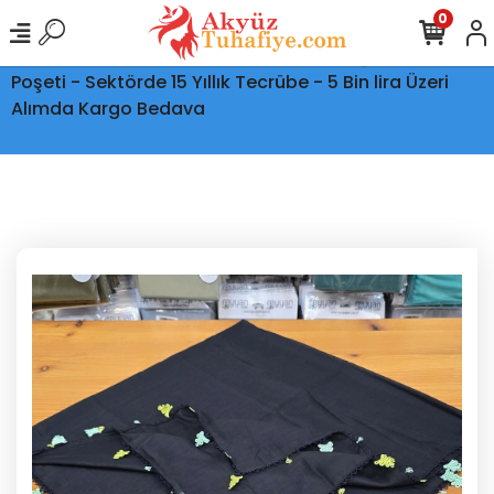
0
Ptt Kargo İle Tüm Türkiye'ye Teslimat - Şeffaf Kargo
Poşeti - Sektörde 15 Yıllık Tecrübe - 5 Bin lira Üzeri
Alımda Kargo Bedava