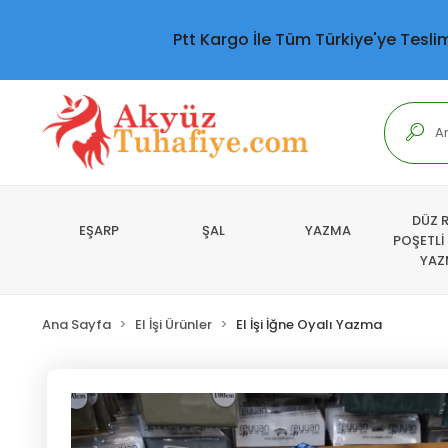
Ptt Kargo İle Tüm Türkiye'ye Tesli
DÜZ 
EŞARP
ŞAL
YAZMA
POŞETLİ
YAZ
Ana Sayfa
El İşi Ürünler
El İşi İğne Oyalı Yazma