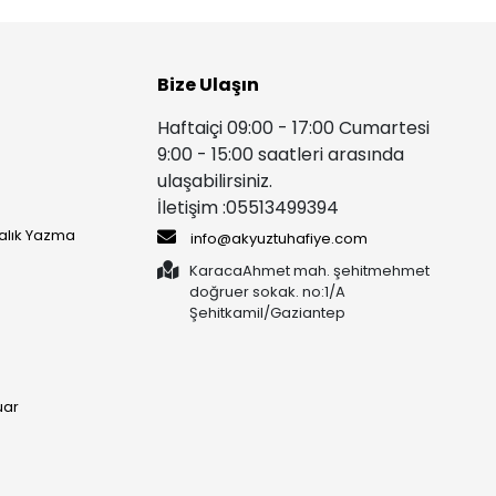
Bize Ulaşın
Haftaiçi 09:00 - 17:00 Cumartesi
9:00 - 15:00 saatleri arasında
ulaşabilirsiniz.
İletişim :05513499394
yalık Yazma
info@akyuztuhafiye.com
KaracaAhmet mah. şehitmehmet
doğruer sokak. no:1/A
Şehitkamil/Gaziantep
uar