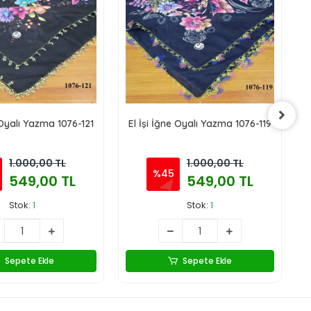
 Oyalı Yazma 1076-121
El İşi İğne Oyalı Yazma 1076-119
E
1.000,00 TL
1.000,00 TL
%45
549,00 TL
549,00 TL
Stok:
1
Stok:
1
Sepete Ekle
Sepete Ekle