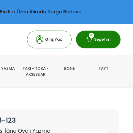
 Bin lira Üzeri Alımda Kargo Bedava
0
Giriş Yap
Sepetim
Lİ YAZMA
TAKI - TOKA -
BONE
TAYT
AKSESUAR
8-123
İşi İğne Oyalı Yazma.