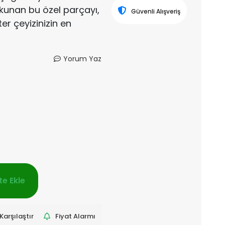
okunan bu özel parçayı,
Güvenli Alışveriş
ter çeyizinizin en
Yorum Yaz
e Ekle
Karşılaştır
Fiyat Alarmı