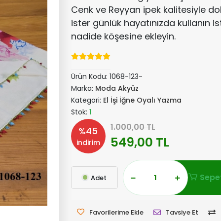
Cenk ve Reyyan ipek kalitesiyle d
ister günlük hayatınızda kullanın is
nadide köşesine ekleyin.
Ürün Kodu:
1068-123-
Marka:
Moda Akyüz
Kategori:
El İşi İğne Oyalı Yazma
Stok:
1
1.000,00 TL
%45
549,00 TL
indirim
Sepet
Adet
Favorilerime Ekle
Tavsiye Et