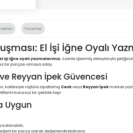
nekleri
Yorumlar
luşması: El İşi İğne Oyalı Ya
el işi iğne oyalı yazmalarımız
, özenle işlenmiş detaylarıyla şıklığ
ez bir parçası olmaya aday.
 ve Reyyan İpek Güvencesi
n, kalitesiyle rüştünü ispatlamış
Cenk
veya
Reyyan İpek
markalı yazm
lerini kusursuz bir şekilde taşır.
ma Uygun
 kullanabilir,
eğerli bir parça olarak değerlendirebilirsiniz.