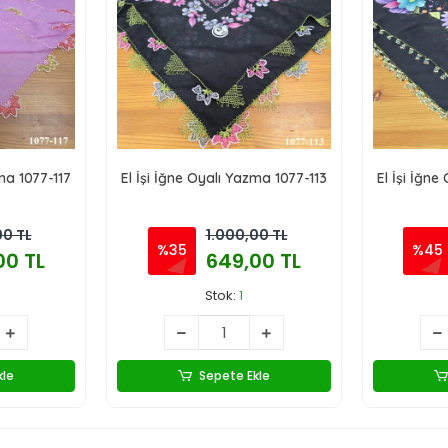
zma 1077-117
El İşi İğne Oyalı Yazma 1077-113
El İşi İğne
00 TL
1.000,00 TL
%35
%45
00 TL
649,00 TL
Stok:
1
kle
Sepete Ekle