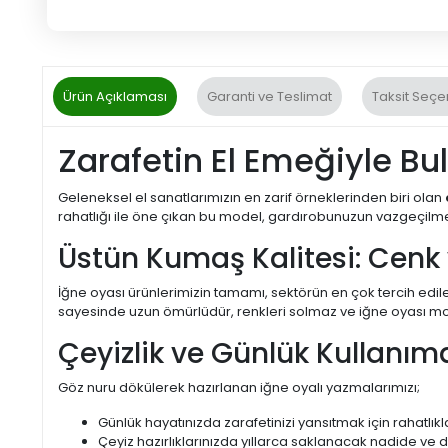
Ürün Açıklaması
Garanti ve Teslimat
Taksit Seçe
Zarafetin El Emeğiyle Bu
Geleneksel el sanatlarımızın en zarif örneklerinden biri olan
rahatlığı ile öne çıkan bu model, gardırobunuzun vazgeçilm
Üstün Kumaş Kalitesi: Cenk
İğne oyası ürünlerimizin tamamı, sektörün en çok tercih edile
sayesinde uzun ömürlüdür, renkleri solmaz ve iğne oyası motif
Çeyizlik ve Günlük Kullanı
Göz nuru dökülerek hazırlanan iğne oyalı yazmalarımızı;
Günlük hayatınızda zarafetinizi yansıtmak için rahatlıkla
Çeyiz hazırlıklarınızda yıllarca saklanacak nadide ve d