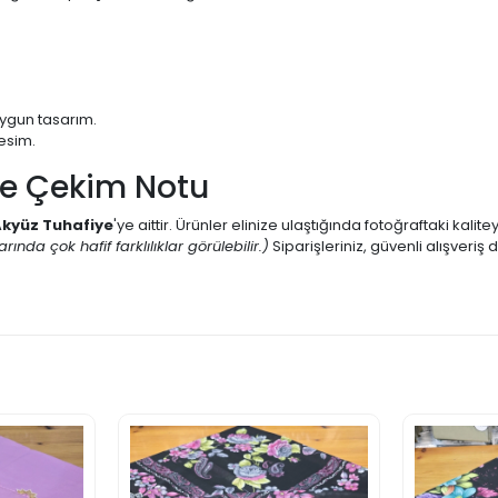
uygun tasarım.
esim.
ve Çekim Notu
kyüz Tuhafiye
'ye aittir. Ürünler elinize ulaştığında fotoğraftaki kalit
ında çok hafif farklılıklar görülebilir.)
Siparişleriniz, güvenli alışver