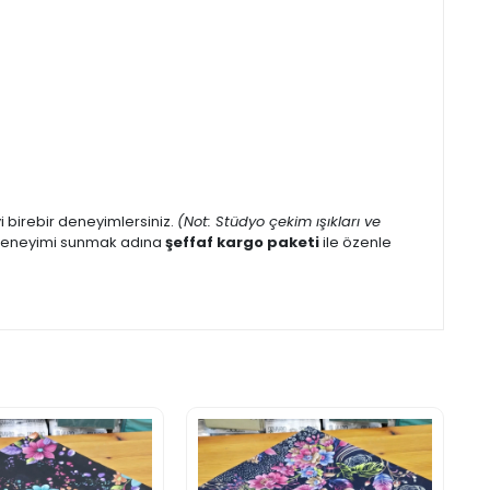
eyi birebir deneyimlersiniz.
(Not: Stüdyo çekim ışıkları ve
iş deneyimi sunmak adına
şeffaf kargo paketi
ile özenle