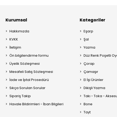
Kurumsal
Kategoriler
Hakkımızda
Eşarp
KVKK
Şal
İletişim
Yazma
Ön bilgilendirme formu
Düz Renk Poşetli O
Üyelik Sözleşmesi
Çorap
Mesafeli Satış Sözleşmesi
Çamaşır
İade ve İptal Prosedürü
El İşi Ürünler
Sıkça Sorulan Sorular
Dikişli Yazma
Sipariş Takip
Takı - Toka - Akses
Havale Bildirimleri - İban Bilgileri
Bone
Tayt