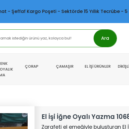
mat - Şeffaf Kargo Poşeti - Sektörde 15 Yıllık Tecrübe - 5
Ara
RENK
ÇORAP
ÇAMAŞIR
EL İŞİ ÜRÜNLER
DİKİŞ
 OYALIK
MA
El İşi İğne Oyalı Yazma 106
Zarafeti el emeğiyle buluşturan El 