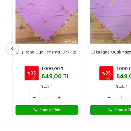
23
El İşi İğne Oyalı Yazma 1077-120
El İşi İğne Oyalı Ya
1.000,00 TL
1.000,
%35
%35
649,00 TL
649,
Stok:
1
Stok:
1
Sepete Ekle
Sepete E