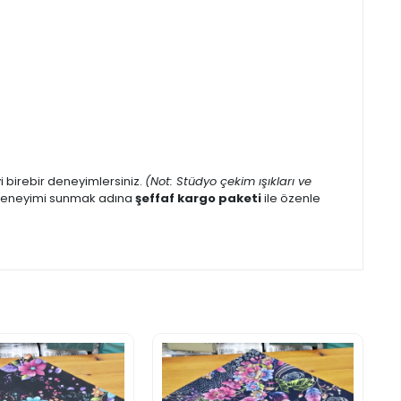
eyi birebir deneyimlersiniz.
(Not: Stüdyo çekim ışıkları ve
iş deneyimi sunmak adına
şeffaf kargo paketi
ile özenle