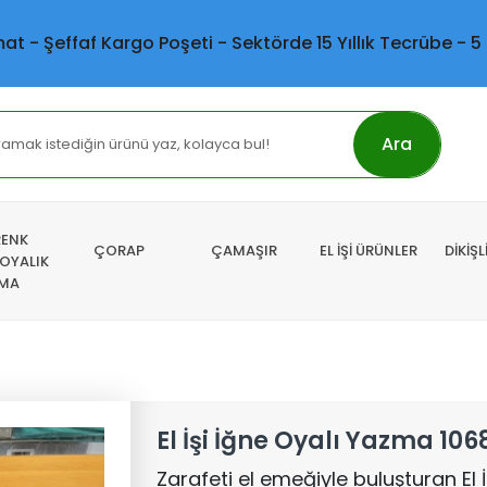
mat - Şeffaf Kargo Poşeti - Sektörde 15 Yıllık Tecrübe - 5
Ara
RENK
ÇORAP
ÇAMAŞIR
EL İŞİ ÜRÜNLER
DİKİŞ
 OYALIK
MA
El İşi İğne Oyalı Yazma 106
Zarafeti el emeğiyle buluşturan El 