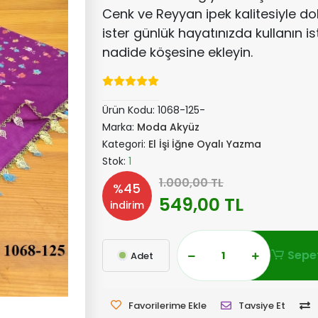
Cenk ve Reyyan ipek kalitesiyle d
ister günlük hayatınızda kullanın is
nadide köşesine ekleyin.
Ürün Kodu:
1068-125-
Marka:
Moda Akyüz
Kategori:
El İşi İğne Oyalı Yazma
Stok:
1
1.000,00 TL
%45
549,00 TL
indirim
Sepet
Adet
Favorilerime Ekle
Tavsiye Et