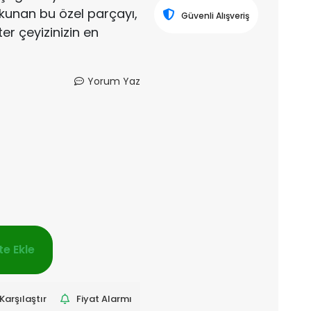
okunan bu özel parçayı,
Güvenli Alışveriş
ter çeyizinizin en
Yorum Yaz
e Ekle
Karşılaştır
Fiyat Alarmı