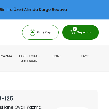
 Bin lira Üzeri Alımda Kargo Bedava
0
Giriş Yap
Sepetim
Lİ YAZMA
TAKI - TOKA -
BONE
TAYT
AKSESUAR
8-125
İşi İğne Oyalı Yazma.