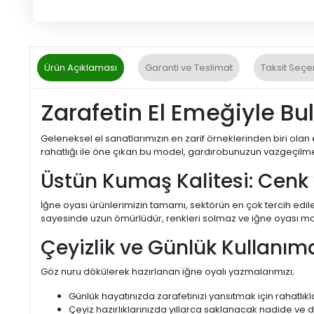
Ürün Açıklaması
Garanti ve Teslimat
Taksit Seçe
Zarafetin El Emeğiyle Bu
Geleneksel el sanatlarımızın en zarif örneklerinden biri olan
rahatlığı ile öne çıkan bu model, gardırobunuzun vazgeçilm
Üstün Kumaş Kalitesi: Cenk
İğne oyası ürünlerimizin tamamı, sektörün en çok tercih edile
sayesinde uzun ömürlüdür, renkleri solmaz ve iğne oyası motif
Çeyizlik ve Günlük Kullanı
Göz nuru dökülerek hazırlanan iğne oyalı yazmalarımızı;
Günlük hayatınızda zarafetinizi yansıtmak için rahatlıkla
Çeyiz hazırlıklarınızda yıllarca saklanacak nadide ve d