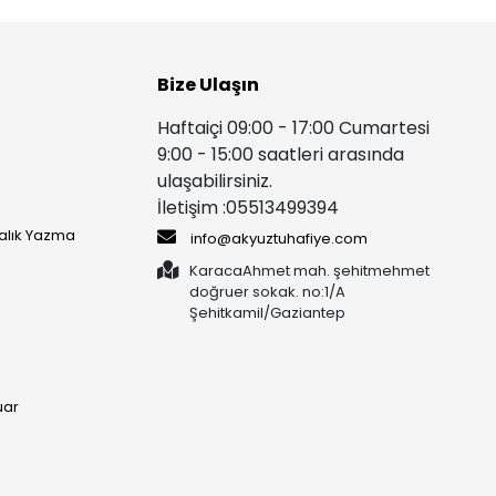
Bize Ulaşın
Haftaiçi 09:00 - 17:00 Cumartesi
9:00 - 15:00 saatleri arasında
ulaşabilirsiniz.
İletişim :05513499394
yalık Yazma
info@akyuztuhafiye.com
KaracaAhmet mah. şehitmehmet
doğruer sokak. no:1/A
Şehitkamil/Gaziantep
uar