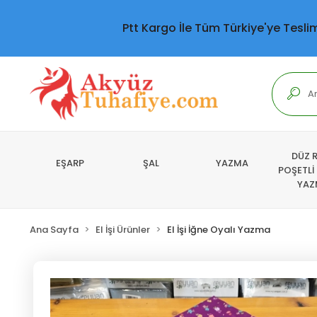
Ptt Kargo İle Tüm Türkiye'ye Tesli
DÜZ 
EŞARP
ŞAL
YAZMA
POŞETLİ
YAZ
Ana Sayfa
El İşi Ürünler
El İşi İğne Oyalı Yazma