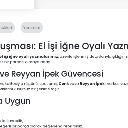
nekleri
Yorumlar
luşması: El İşi İğne Oyalı Ya
el işi iğne oyalı yazmalarımız
, özenle işlenmiş detaylarıyla şıklığ
ez bir parçası olmaya aday.
 ve Reyyan İpek Güvencesi
n, kalitesiyle rüştünü ispatlamış
Cenk
veya
Reyyan İpek
markalı yazm
lerini kusursuz bir şekilde taşır.
ma Uygun
 kullanabilir,
eğerli bir parça olarak değerlendirebilirsiniz.