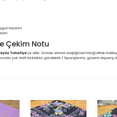
uygun tasarım.
esim.
ve Çekim Notu
kyüz Tuhafiye
'ye aittir. Ürünler elinize ulaştığında fotoğraftaki kalit
ında çok hafif farklılıklar görülebilir.)
Siparişleriniz, güvenli alışver