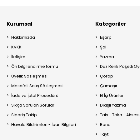
Kurumsal
Kategoriler
Hakkımızda
Eşarp
KVKK
Şal
İletişim
Yazma
Ön bilgilendirme formu
Düz Renk Poşetli O
Üyelik Sözleşmesi
Çorap
Mesafeli Satış Sözleşmesi
Çamaşır
İade ve İptal Prosedürü
El İşi Ürünler
Sıkça Sorulan Sorular
Dikişli Yazma
Sipariş Takip
Takı - Toka - Akses
Havale Bildirimleri - İban Bilgileri
Bone
Tayt