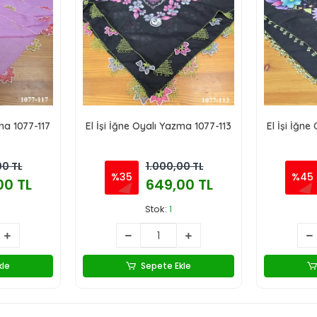
zma 1077-117
El İşi İğne Oyalı Yazma 1077-113
El İşi İğne
00 TL
1.000,00 TL
%35
%45
00 TL
649,00 TL
Stok:
1
kle
Sepete Ekle