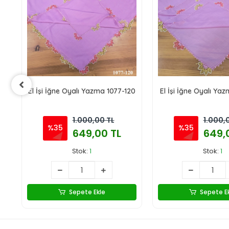
23
El İşi İğne Oyalı Yazma 1077-120
El İşi İğne Oyalı Ya
1.000,00 TL
1.000,
%35
%35
649,00 TL
649,
Stok:
1
Stok:
1
Sepete Ekle
Sepete E