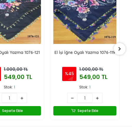
 Oyalı Yazma 1076-121
El İşi İğne Oyalı Yazma 1076-119
E
1.000,00 TL
1.000,00 TL
%45
549,00 TL
549,00 TL
Stok:
1
Stok:
1
Sepete Ekle
Sepete Ekle