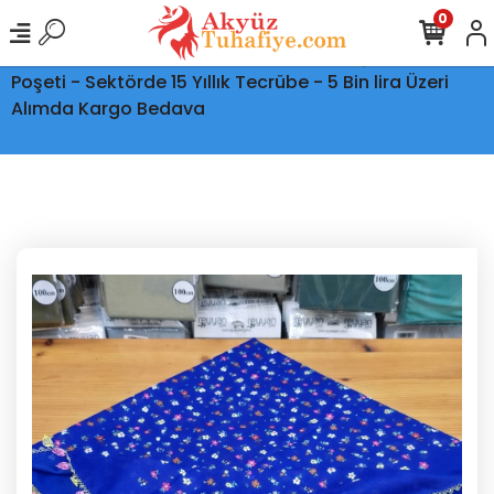
0
Ptt Kargo İle Tüm Türkiye'ye Teslimat - Şeffaf Kargo
Poşeti - Sektörde 15 Yıllık Tecrübe - 5 Bin lira Üzeri
Alımda Kargo Bedava