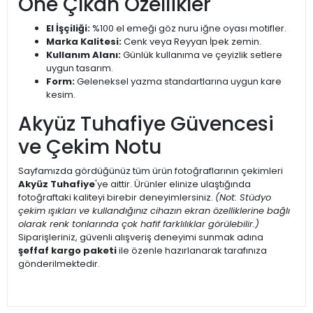
Öne Çıkan Özellikler
El İşçiliği:
%100 el emeği göz nuru iğne oyası motifler.
Marka Kalitesi:
Cenk veya Reyyan İpek zemin.
Kullanım Alanı:
Günlük kullanıma ve çeyizlik setlere
uygun tasarım.
Form:
Geleneksel yazma standartlarına uygun kare
kesim.
Akyüz Tuhafiye Güvencesi
ve Çekim Notu
Sayfamızda gördüğünüz tüm ürün fotoğraflarının çekimleri
Akyüz Tuhafiye
'ye aittir. Ürünler elinize ulaştığında
fotoğraftaki kaliteyi birebir deneyimlersiniz.
(Not: Stüdyo
çekim ışıkları ve kullandığınız cihazın ekran özelliklerine bağlı
olarak renk tonlarında çok hafif farklılıklar görülebilir.)
Siparişleriniz, güvenli alışveriş deneyimi sunmak adına
şeffaf kargo paketi
ile özenle hazırlanarak tarafınıza
gönderilmektedir.