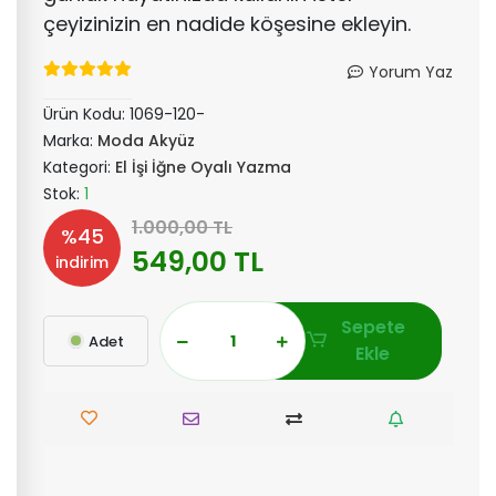
çeyizinizin en nadide köşesine ekleyin.
Yorum Yaz
Ürün Kodu:
1069-120-
Marka:
Moda Akyüz
Kategori:
El İşi İğne Oyalı Yazma
Stok:
1
1.000,00 TL
%45
549,00 TL
indirim
Sepete
Adet
Ekle