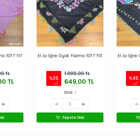
zma 1077-117
El İşi İğne Oyalı Yazma 1077-113
El İşi İğne
00 TL
1.000,00 TL
%35
%45
00 TL
649,00 TL
Stok:
1
kle
Sepete Ekle