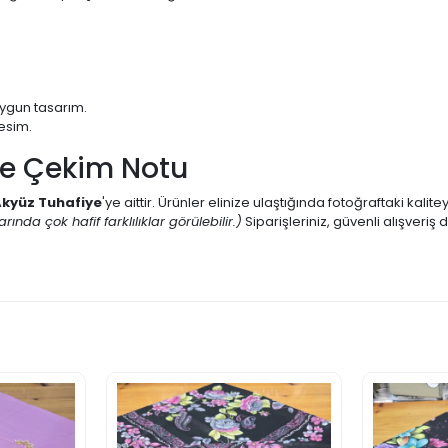
uygun tasarım.
esim.
ve Çekim Notu
kyüz Tuhafiye
'ye aittir. Ürünler elinize ulaştığında fotoğraftaki kalit
ında çok hafif farklılıklar görülebilir.)
Siparişleriniz, güvenli alışver