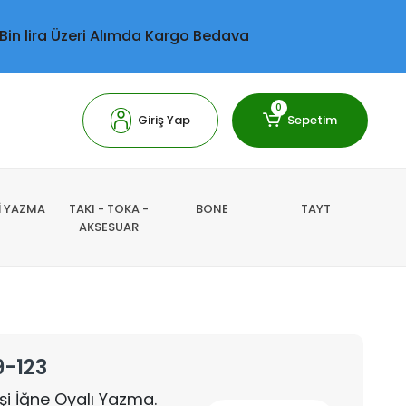
 Bin lira Üzeri Alımda Kargo Bedava
0
Giriş Yap
Sepetim
Lİ YAZMA
TAKI - TOKA -
BONE
TAYT
AKSESUAR
9-123
İşi İğne Oyalı Yazma.