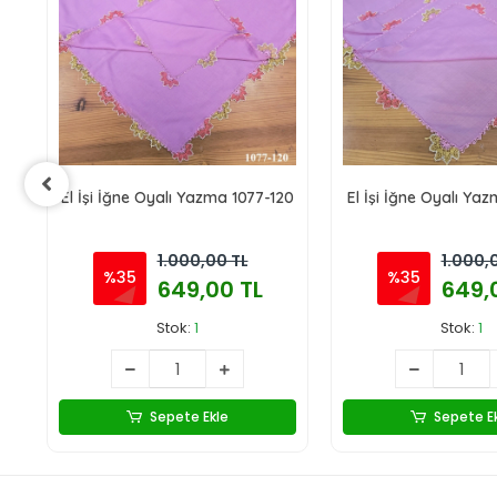
23
El İşi İğne Oyalı Yazma 1077-120
El İşi İğne Oyalı Ya
1.000,00 TL
1.000,
%35
%35
649,00 TL
649,
Stok:
1
Stok:
1
Sepete Ekle
Sepete E