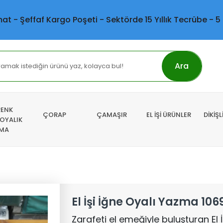
mat - Şeffaf Kargo Poşeti - Sektörde 15 Yıllık Tecrübe - 5
Ara
RENK
ÇORAP
ÇAMAŞIR
EL İŞİ ÜRÜNLER
DİKİŞ
 OYALIK
MA
El İşi İğne Oyalı Yazma 106
Zarafeti el emeğiyle buluşturan El 