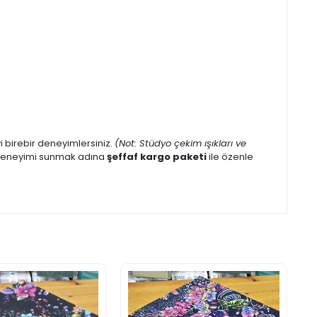
eyi birebir deneyimlersiniz.
(Not: Stüdyo çekim ışıkları ve
iş deneyimi sunmak adına
şeffaf kargo paketi
ile özenle