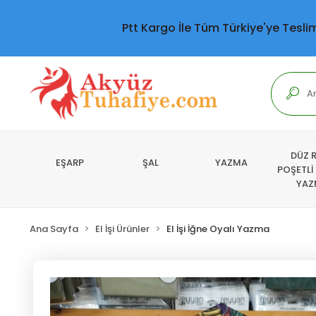
Ptt Kargo İle Tüm Türkiye'ye Tesli
DÜZ 
EŞARP
ŞAL
YAZMA
POŞETLİ
YAZ
Ana Sayfa
El İşi Ürünler
El İşi İğne Oyalı Yazma