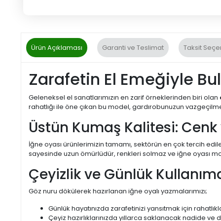
Ürün Açıklaması
Garanti ve Teslimat
Taksit Seçe
Zarafetin El Emeğiyle Bu
Geleneksel el sanatlarımızın en zarif örneklerinden biri olan
rahatlığı ile öne çıkan bu model, gardırobunuzun vazgeçilm
Üstün Kumaş Kalitesi: Cenk
İğne oyası ürünlerimizin tamamı, sektörün en çok tercih edile
sayesinde uzun ömürlüdür, renkleri solmaz ve iğne oyası motif
Çeyizlik ve Günlük Kullanı
Göz nuru dökülerek hazırlanan iğne oyalı yazmalarımızı;
Günlük hayatınızda zarafetinizi yansıtmak için rahatlıkla
Çeyiz hazırlıklarınızda yıllarca saklanacak nadide ve d