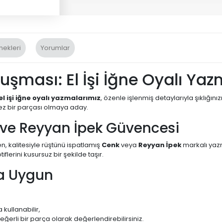
nekleri
Yorumlar
luşması: El İşi İğne Oyalı Ya
el işi iğne oyalı yazmalarımız
, özenle işlenmiş detaylarıyla şıklığ
ez bir parçası olmaya aday.
 ve Reyyan İpek Güvencesi
n, kalitesiyle rüştünü ispatlamış
Cenk
veya
Reyyan İpek
markalı yazm
lerini kusursuz bir şekilde taşır.
ma Uygun
 kullanabilir,
eğerli bir parça olarak değerlendirebilirsiniz.