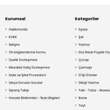
Kurumsal
Kategoriler
Hakkımızda
Eşarp
KVKK
Şal
İletişim
Yazma
Ön bilgilendirme formu
Düz Renk Poşetli O
Üyelik Sözleşmesi
Çorap
Mesafeli Satış Sözleşmesi
Çamaşır
İade ve İptal Prosedürü
El İşi Ürünler
Sıkça Sorulan Sorular
Dikişli Yazma
Sipariş Takip
Takı - Toka - Akses
Havale Bildirimleri - İban Bilgileri
Bone
Tayt