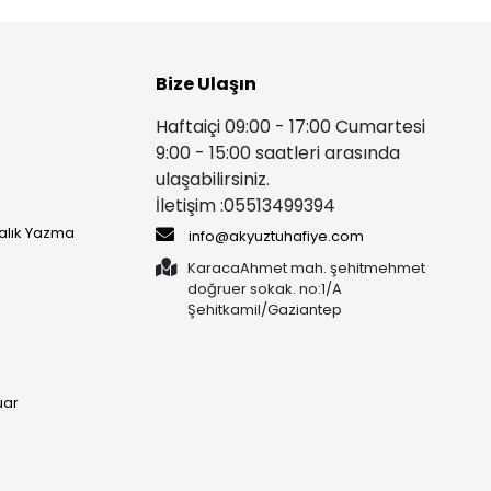
Bize Ulaşın
Haftaiçi 09:00 - 17:00 Cumartesi
9:00 - 15:00 saatleri arasında
ulaşabilirsiniz.
İletişim :05513499394
yalık Yazma
info@akyuztuhafiye.com
KaracaAhmet mah. şehitmehmet
doğruer sokak. no:1/A
Şehitkamil/Gaziantep
uar