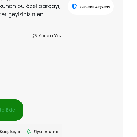
okunan bu özel parçayı,
Güvenli Alışveriş
ter çeyizinizin en
Yorum Yaz
e Ekle
Karşılaştır
Fiyat Alarmı