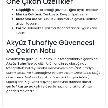
Öne Çıkan Özellikler
El İşçiliği:
%100 el emeği göz nuru iğne oyası motifler.
Marka Kalitesi:
Cenk veya Reyyan İpek zemin.
Kullanım Alanı:
Günlük kullanıma ve çeyizlik setlere
uygun tasarım.
Form:
Geleneksel yazma standartlarına uygun kare
kesim.
Akyüz Tuhafiye Güvencesi
ve Çekim Notu
Sayfamızda gördüğünüz tüm ürün fotoğraflarının çekimleri
Akyüz Tuhafiye
'ye aittir. Ürünler elinize ulaştığında
fotoğraftaki kaliteyi birebir deneyimlersiniz.
(Not: Stüdyo
çekim ışıkları ve kullandığınız cihazın ekran özelliklerine bağlı
olarak renk tonlarında çok hafif farklılıklar görülebilir.)
Siparişleriniz, güvenli alışveriş deneyimi sunmak adına
şeffaf kargo paketi
ile özenle hazırlanarak tarafınıza
gönderilmektedir.