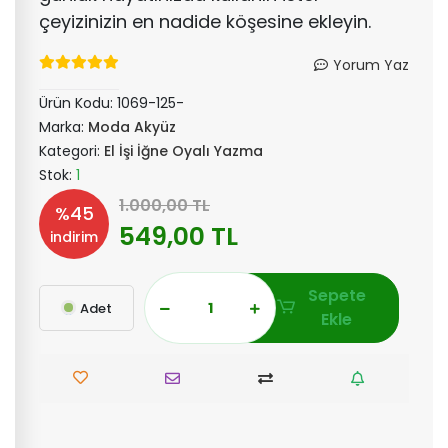
çeyizinizin en nadide köşesine ekleyin.
Yorum Yaz
Ürün Kodu:
1069-125-
Marka:
Moda Akyüz
Kategori:
El İşi İğne Oyalı Yazma
Stok:
1
1.000,00 TL
%45
549,00 TL
indirim
Sepete
Adet
Ekle