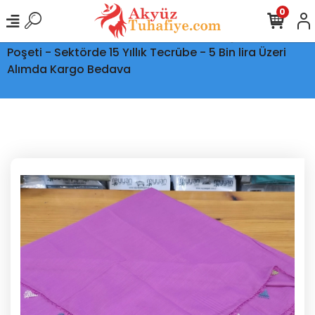
0
Ptt Kargo İle Tüm Türkiye'ye Teslimat - Şeffaf Kargo
Poşeti - Sektörde 15 Yıllık Tecrübe - 5 Bin lira Üzeri
Alımda Kargo Bedava