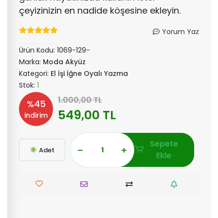
çeyizinizin en nadide köşesine ekleyin.
Yorum Yaz
Ürün Kodu:
1069-129-
Marka:
Moda Akyüz
Kategori:
El İşi İğne Oyalı Yazma
Stok:
1
1.000,00 TL
%45
549,00 TL
indirim
Sepete
Adet
Ekle