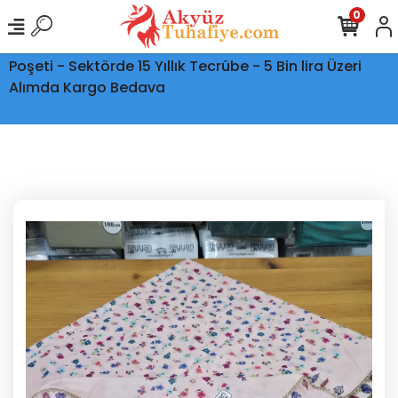
0
Ptt Kargo İle Tüm Türkiye'ye Teslimat - Şeffaf Kargo
Poşeti - Sektörde 15 Yıllık Tecrübe - 5 Bin lira Üzeri
Alımda Kargo Bedava