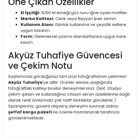
Öne Çıkan Özellikler
El İşçiliği:
%100 el emeği göz nuru iğne oyası motifler.
Marka Kalitesi:
Cenk veya Reyyan İpek zemin.
Kullanım Alanı:
Günlük kullanıma ve çeyizlik setlere
uygun tasarım.
Form:
Geleneksel yazma standartlarına uygun kare
kesim.
Akyüz Tuhafiye Güvencesi
ve Çekim Notu
Sayfamızda gördüğünüz tüm ürün fotoğraflarının çekimleri
Akyüz Tuhafiye
'ye aittir. Ürünler elinize ulaştığında
fotoğraftaki kaliteyi birebir deneyimlersiniz.
(Not: Stüdyo
çekim ışıkları ve kullandığınız cihazın ekran özelliklerine bağlı
olarak renk tonlarında çok hafif farklılıklar görülebilir.)
Siparişleriniz, güvenli alışveriş deneyimi sunmak adına
şeffaf kargo paketi
ile özenle hazırlanarak tarafınıza
gönderilmektedir.