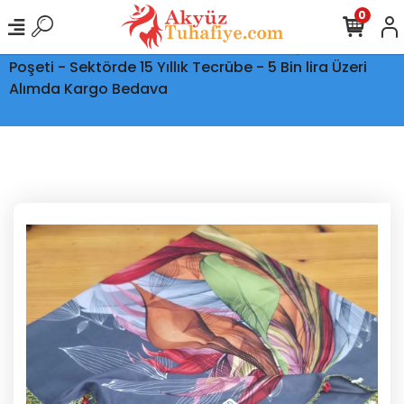
0
Ptt Kargo İle Tüm Türkiye'ye Teslimat - Şeffaf Kargo
Poşeti - Sektörde 15 Yıllık Tecrübe - 5 Bin lira Üzeri
Alımda Kargo Bedava