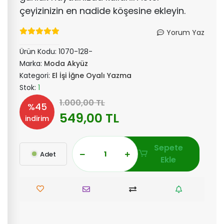
çeyizinizin en nadide köşesine ekleyin.
Yorum Yaz
Ürün Kodu:
1070-128-
Marka:
Moda Akyüz
Kategori:
El İşi İğne Oyalı Yazma
Stok:
1
1.000,00 TL
%45
549,00 TL
indirim
Sepete
Adet
Ekle