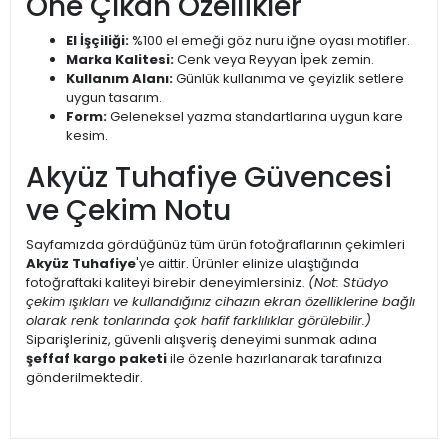
Öne Çıkan Özellikler
El İşçiliği:
%100 el emeği göz nuru iğne oyası motifler.
Marka Kalitesi:
Cenk veya Reyyan İpek zemin.
Kullanım Alanı:
Günlük kullanıma ve çeyizlik setlere
uygun tasarım.
Form:
Geleneksel yazma standartlarına uygun kare
kesim.
Akyüz Tuhafiye Güvencesi
ve Çekim Notu
Sayfamızda gördüğünüz tüm ürün fotoğraflarının çekimleri
Akyüz Tuhafiye
'ye aittir. Ürünler elinize ulaştığında
fotoğraftaki kaliteyi birebir deneyimlersiniz.
(Not: Stüdyo
çekim ışıkları ve kullandığınız cihazın ekran özelliklerine bağlı
olarak renk tonlarında çok hafif farklılıklar görülebilir.)
Siparişleriniz, güvenli alışveriş deneyimi sunmak adına
şeffaf kargo paketi
ile özenle hazırlanarak tarafınıza
gönderilmektedir.