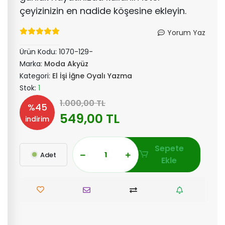
çeyizinizin en nadide köşesine ekleyin.
Yorum Yaz
Ürün Kodu:
1070-129-
Marka:
Moda Akyüz
Kategori:
El İşi İğne Oyalı Yazma
Stok:
1
1.000,00 TL
%45
549,00 TL
indirim
Sepete
Adet
Ekle