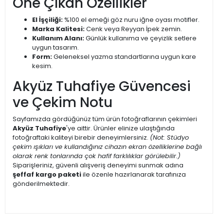
Öne Çıkan Özellikler
El İşçiliği:
%100 el emeği göz nuru iğne oyası motifler.
Marka Kalitesi:
Cenk veya Reyyan İpek zemin.
Kullanım Alanı:
Günlük kullanıma ve çeyizlik setlere
uygun tasarım.
Form:
Geleneksel yazma standartlarına uygun kare
kesim.
Akyüz Tuhafiye Güvencesi
ve Çekim Notu
Sayfamızda gördüğünüz tüm ürün fotoğraflarının çekimleri
Akyüz Tuhafiye
'ye aittir. Ürünler elinize ulaştığında
fotoğraftaki kaliteyi birebir deneyimlersiniz.
(Not: Stüdyo
çekim ışıkları ve kullandığınız cihazın ekran özelliklerine bağlı
olarak renk tonlarında çok hafif farklılıklar görülebilir.)
Siparişleriniz, güvenli alışveriş deneyimi sunmak adına
şeffaf kargo paketi
ile özenle hazırlanarak tarafınıza
gönderilmektedir.