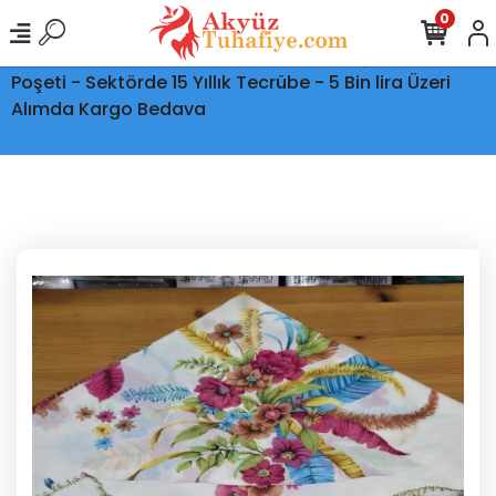
0
Ptt Kargo İle Tüm Türkiye'ye Teslimat - Şeffaf Kargo
Poşeti - Sektörde 15 Yıllık Tecrübe - 5 Bin lira Üzeri
Alımda Kargo Bedava