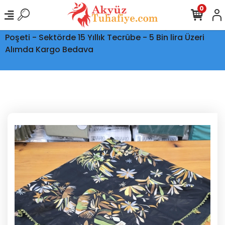
0
Ptt Kargo İle Tüm Türkiye'ye Teslimat - Şeffaf Kargo
Poşeti - Sektörde 15 Yıllık Tecrübe - 5 Bin lira Üzeri
Alımda Kargo Bedava