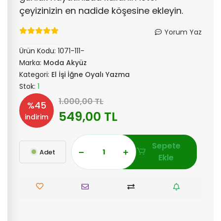
çeyizinizin en nadide köşesine ekleyin.
Yorum Yaz
Ürün Kodu:
1071-111-
Marka:
Moda Akyüz
Kategori:
El İşi İğne Oyalı Yazma
Stok:
1
1.000,00 TL
%45
549,00 TL
indirim
Sepete
Adet
Ekle