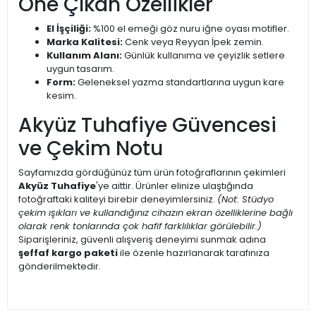
Öne Çıkan Özellikler
El İşçiliği:
%100 el emeği göz nuru iğne oyası motifler.
Marka Kalitesi:
Cenk veya Reyyan İpek zemin.
Kullanım Alanı:
Günlük kullanıma ve çeyizlik setlere
uygun tasarım.
Form:
Geleneksel yazma standartlarına uygun kare
kesim.
Akyüz Tuhafiye Güvencesi
ve Çekim Notu
Sayfamızda gördüğünüz tüm ürün fotoğraflarının çekimleri
Akyüz Tuhafiye
'ye aittir. Ürünler elinize ulaştığında
fotoğraftaki kaliteyi birebir deneyimlersiniz.
(Not: Stüdyo
çekim ışıkları ve kullandığınız cihazın ekran özelliklerine bağlı
olarak renk tonlarında çok hafif farklılıklar görülebilir.)
Siparişleriniz, güvenli alışveriş deneyimi sunmak adına
şeffaf kargo paketi
ile özenle hazırlanarak tarafınıza
gönderilmektedir.