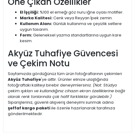
Öne Çıkan Özellikler
El İşçiliği:
%100 el emeği göz nuru iğne oyası motifler.
Marka Kalitesi:
Cenk veya Reyyan İpek zemin.
Kullanım Alanı:
Günlük kullanıma ve çeyizlik setlere
uygun tasarım.
Form:
Geleneksel yazma standartlarına uygun kare
kesim.
Akyüz Tuhafiye Güvencesi
ve Çekim Notu
Sayfamızda gördüğünüz tüm ürün fotoğraflarının çekimleri
Akyüz Tuhafiye
'ye aittir. Ürünler elinize ulaştığında
fotoğraftaki kaliteyi birebir deneyimlersiniz.
(Not: Stüdyo
çekim ışıkları ve kullandığınız cihazın ekran özelliklerine bağlı
olarak renk tonlarında çok hafif farklılıklar görülebilir.)
Siparişleriniz, güvenli alışveriş deneyimi sunmak adına
şeffaf kargo paketi
ile özenle hazırlanarak tarafınıza
gönderilmektedir.