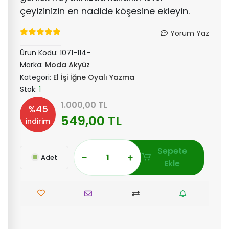
çeyizinizin en nadide köşesine ekleyin.
Yorum Yaz
Ürün Kodu:
1071-114-
Marka:
Moda Akyüz
Kategori:
El İşi İğne Oyalı Yazma
Stok:
1
1.000,00 TL
%45
549,00 TL
indirim
Sepete
Adet
Ekle