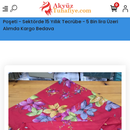
0
Ptt Kargo İle Tüm Türkiye'ye Teslimat - Şeffaf Kargo
Poşeti - Sektörde 15 Yıllık Tecrübe - 5 Bin lira Üzeri
Alımda Kargo Bedava