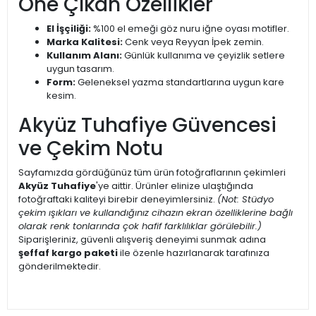
Öne Çıkan Özellikler
El İşçiliği:
%100 el emeği göz nuru iğne oyası motifler.
Marka Kalitesi:
Cenk veya Reyyan İpek zemin.
Kullanım Alanı:
Günlük kullanıma ve çeyizlik setlere
uygun tasarım.
Form:
Geleneksel yazma standartlarına uygun kare
kesim.
Akyüz Tuhafiye Güvencesi
ve Çekim Notu
Sayfamızda gördüğünüz tüm ürün fotoğraflarının çekimleri
Akyüz Tuhafiye
'ye aittir. Ürünler elinize ulaştığında
fotoğraftaki kaliteyi birebir deneyimlersiniz.
(Not: Stüdyo
çekim ışıkları ve kullandığınız cihazın ekran özelliklerine bağlı
olarak renk tonlarında çok hafif farklılıklar görülebilir.)
Siparişleriniz, güvenli alışveriş deneyimi sunmak adına
şeffaf kargo paketi
ile özenle hazırlanarak tarafınıza
gönderilmektedir.