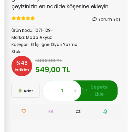
çeyizinizin en nadide köşesine ekleyin.
Yorum Yaz
Ürün Kodu:
1071-129-
Marka:
Moda Akyüz
Kategori:
El İşi İğne Oyalı Yazma
Stok:
1
1.000,00 TL
%45
549,00 TL
indirim
Sepete
Adet
Ekle