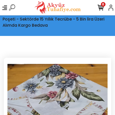
0
Ptt Kargo İle Tüm Türkiye'ye Teslimat - Şeffaf Kargo
Poşeti - Sektörde 15 Yıllık Tecrübe - 5 Bin lira Üzeri
Alımda Kargo Bedava