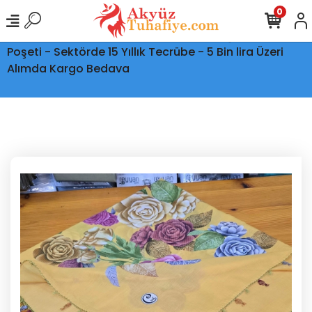
0
Ptt Kargo İle Tüm Türkiye'ye Teslimat - Şeffaf Kargo
Poşeti - Sektörde 15 Yıllık Tecrübe - 5 Bin lira Üzeri
Alımda Kargo Bedava