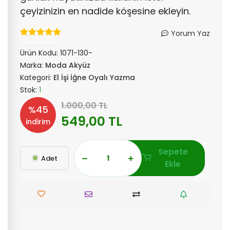
çeyizinizin en nadide köşesine ekleyin.
Yorum Yaz
Ürün Kodu:
1071-130-
Marka:
Moda Akyüz
Kategori:
El İşi İğne Oyalı Yazma
Stok:
1
1.000,00 TL
%45
549,00 TL
indirim
Sepete
Adet
Ekle