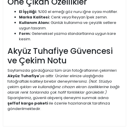
Öne Çıkan Özellikler
El İşçiliği:
%100 el emeği göz nuru iğne oyası motifler.
Marka Kalitesi:
Cenk veya Reyyan İpek zemin.
Kullanım Alanı:
Günlük kullanıma ve çeyizlik setlere
uygun tasarım.
Form:
Geleneksel yazma standartlarına uygun kare
kesim.
Akyüz Tuhafiye Güvencesi
ve Çekim Notu
Sayfamızda gördüğünüz tüm ürün fotoğraflarının çekimleri
Akyüz Tuhafiye
'ye aittir. Ürünler elinize ulaştığında
fotoğraftaki kaliteyi birebir deneyimlersiniz.
(Not: Stüdyo
çekim ışıkları ve kullandığınız cihazın ekran özelliklerine bağlı
olarak renk tonlarında çok hafif farklılıklar görülebilir.)
Siparişleriniz, güvenli alışveriş deneyimi sunmak adına
şeffaf kargo paketi
ile özenle hazırlanarak tarafınıza
gönderilmektedir.