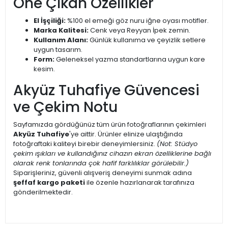
Öne Çıkan Özellikler
El İşçiliği:
%100 el emeği göz nuru iğne oyası motifler.
Marka Kalitesi:
Cenk veya Reyyan İpek zemin.
Kullanım Alanı:
Günlük kullanıma ve çeyizlik setlere
uygun tasarım.
Form:
Geleneksel yazma standartlarına uygun kare
kesim.
Akyüz Tuhafiye Güvencesi
ve Çekim Notu
Sayfamızda gördüğünüz tüm ürün fotoğraflarının çekimleri
Akyüz Tuhafiye
'ye aittir. Ürünler elinize ulaştığında
fotoğraftaki kaliteyi birebir deneyimlersiniz.
(Not: Stüdyo
çekim ışıkları ve kullandığınız cihazın ekran özelliklerine bağlı
olarak renk tonlarında çok hafif farklılıklar görülebilir.)
Siparişleriniz, güvenli alışveriş deneyimi sunmak adına
şeffaf kargo paketi
ile özenle hazırlanarak tarafınıza
gönderilmektedir.