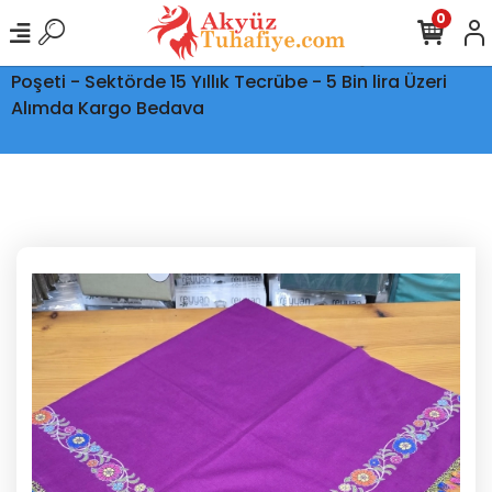
0
Ptt Kargo İle Tüm Türkiye'ye Teslimat - Şeffaf Kargo
Poşeti - Sektörde 15 Yıllık Tecrübe - 5 Bin lira Üzeri
Alımda Kargo Bedava