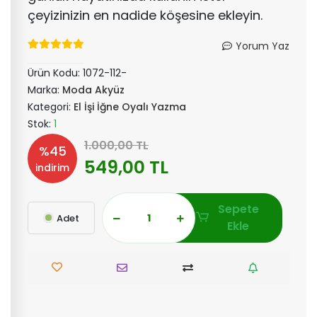
çeyizinizin en nadide köşesine ekleyin.
Yorum Yaz
Ürün Kodu:
1072-112-
Marka:
Moda Akyüz
Kategori:
El İşi İğne Oyalı Yazma
Stok:
1
1.000,00 TL
%45
549,00 TL
indirim
Sepete
Adet
Ekle