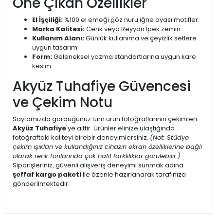
Öne Çıkan Özellikler
El İşçiliği:
%100 el emeği göz nuru iğne oyası motifler.
Marka Kalitesi:
Cenk veya Reyyan İpek zemin.
Kullanım Alanı:
Günlük kullanıma ve çeyizlik setlere
uygun tasarım.
Form:
Geleneksel yazma standartlarına uygun kare
kesim.
Akyüz Tuhafiye Güvencesi
ve Çekim Notu
Sayfamızda gördüğünüz tüm ürün fotoğraflarının çekimleri
Akyüz Tuhafiye
'ye aittir. Ürünler elinize ulaştığında
fotoğraftaki kaliteyi birebir deneyimlersiniz.
(Not: Stüdyo
çekim ışıkları ve kullandığınız cihazın ekran özelliklerine bağlı
olarak renk tonlarında çok hafif farklılıklar görülebilir.)
Siparişleriniz, güvenli alışveriş deneyimi sunmak adına
şeffaf kargo paketi
ile özenle hazırlanarak tarafınıza
gönderilmektedir.