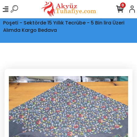
0
Ptt Kargo İle Tüm Türkiye'ye Teslimat - Şeffaf Kargo
Poşeti - Sektörde 15 Yıllık Tecrübe - 5 Bin lira Üzeri
Alımda Kargo Bedava