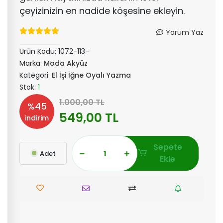
çeyizinizin en nadide köşesine ekleyin.
Yorum Yaz
Ürün Kodu:
1072-113-
Marka:
Moda Akyüz
Kategori:
El İşi İğne Oyalı Yazma
Stok:
1
1.000,00 TL
%45
549,00 TL
indirim
Sepete
Adet
Ekle