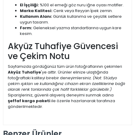
El İşçiliği:
%100 el emeği göz nuru iğne oyası motifler.
Marka Kalitesi:
Cenk veya Reyyan İpek zemin.
Kullanım Alanı:
Günlük kullanıma ve çeyizlik setlere
uygun tasarım.
Form:
Geleneksel yazma standartlarına uygun kare
kesim.
Akyüz Tuhafiye Güvencesi
ve Çekim Notu
Sayfamızda gördüğünüz tüm ürün fotoğraflarının çekimleri
Akyüz Tuhafiye
'ye aittir. Ürünler elinize ulaştığında
fotoğraftaki kaliteyi birebir deneyimlersiniz.
(Not: Stüdyo
çekim ışıkları ve kullandığınız cihazın ekran özelliklerine bağlı
olarak renk tonlarında çok hafif farklılıklar görülebilir.)
Siparişleriniz, güvenli alışveriş deneyimi sunmak adına
şeffaf kargo paketi
ile özenle hazırlanarak tarafınıza
gönderilmektedir.
Benzer Ürünler