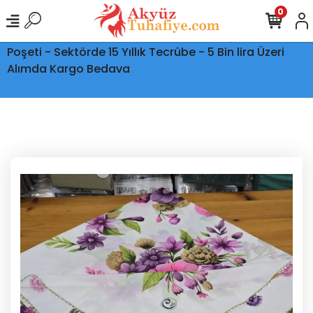
0
Ptt Kargo İle Tüm Türkiye'ye Teslimat - Şeffaf Kargo
Poşeti - Sektörde 15 Yıllık Tecrübe - 5 Bin lira Üzeri
Alımda Kargo Bedava