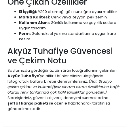
Öne Çıkan Özellikler
El İşçiliği:
%100 el emeği göz nuru iğne oyası motifler.
Marka Kalitesi:
Cenk veya Reyyan İpek zemin.
Kullanım Alanı:
Günlük kullanıma ve çeyizlik setlere
uygun tasarım.
Form:
Geleneksel yazma standartlarına uygun kare
kesim.
Akyüz Tuhafiye Güvencesi
ve Çekim Notu
Sayfamızda gördüğünüz tüm ürün fotoğraflarının çekimleri
Akyüz Tuhafiye
'ye aittir. Ürünler elinize ulaştığında
fotoğraftaki kaliteyi birebir deneyimlersiniz.
(Not: Stüdyo
çekim ışıkları ve kullandığınız cihazın ekran özelliklerine bağlı
olarak renk tonlarında çok hafif farklılıklar görülebilir.)
Siparişleriniz, güvenli alışveriş deneyimi sunmak adına
şeffaf kargo paketi
ile özenle hazırlanarak tarafınıza
gönderilmektedir.