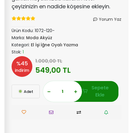
çeyizinizin en nadide köşesine ekleyin.
Yorum Yaz
Ürün Kodu:
1072-120-
Marka:
Moda Akyüz
Kategori:
El İşi İğne Oyalı Yazma
Stok:
1
1.000,00 TL
%45
549,00 TL
indirim
Sepete
Adet
Ekle