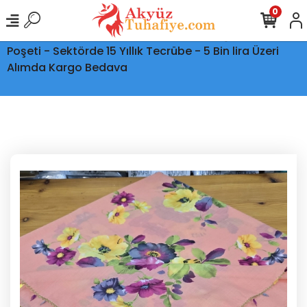
0
Ptt Kargo İle Tüm Türkiye'ye Teslimat - Şeffaf Kargo
Poşeti - Sektörde 15 Yıllık Tecrübe - 5 Bin lira Üzeri
Alımda Kargo Bedava