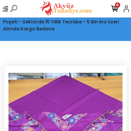
0
Ptt Kargo İle Tüm Türkiye'ye Teslimat - Şeffaf Kargo
Poşeti - Sektörde 15 Yıllık Tecrübe - 5 Bin lira Üzeri
Alımda Kargo Bedava