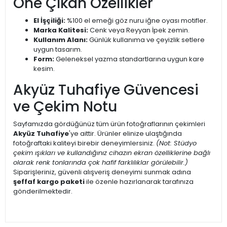
Öne Çıkan Özellikler
El İşçiliği:
%100 el emeği göz nuru iğne oyası motifler.
Marka Kalitesi:
Cenk veya Reyyan İpek zemin.
Kullanım Alanı:
Günlük kullanıma ve çeyizlik setlere
uygun tasarım.
Form:
Geleneksel yazma standartlarına uygun kare
kesim.
Akyüz Tuhafiye Güvencesi
ve Çekim Notu
Sayfamızda gördüğünüz tüm ürün fotoğraflarının çekimleri
Akyüz Tuhafiye
'ye aittir. Ürünler elinize ulaştığında
fotoğraftaki kaliteyi birebir deneyimlersiniz.
(Not: Stüdyo
çekim ışıkları ve kullandığınız cihazın ekran özelliklerine bağlı
olarak renk tonlarında çok hafif farklılıklar görülebilir.)
Siparişleriniz, güvenli alışveriş deneyimi sunmak adına
şeffaf kargo paketi
ile özenle hazırlanarak tarafınıza
gönderilmektedir.