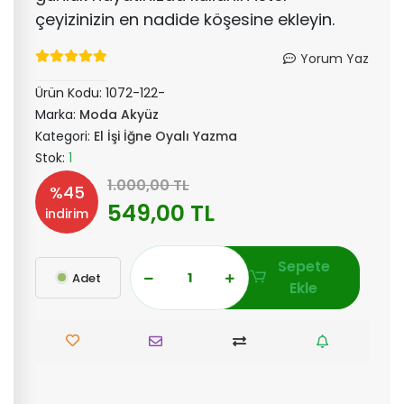
çeyizinizin en nadide köşesine ekleyin.
Yorum Yaz
Ürün Kodu:
1072-122-
Marka:
Moda Akyüz
Kategori:
El İşi İğne Oyalı Yazma
Stok:
1
1.000,00 TL
%45
549,00 TL
indirim
Sepete
Adet
Ekle