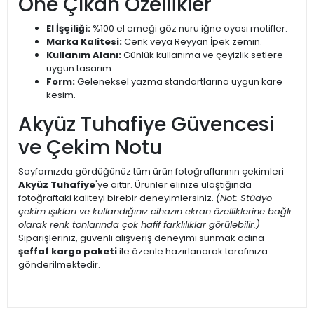
Öne Çıkan Özellikler
El İşçiliği:
%100 el emeği göz nuru iğne oyası motifler.
Marka Kalitesi:
Cenk veya Reyyan İpek zemin.
Kullanım Alanı:
Günlük kullanıma ve çeyizlik setlere
uygun tasarım.
Form:
Geleneksel yazma standartlarına uygun kare
kesim.
Akyüz Tuhafiye Güvencesi
ve Çekim Notu
Sayfamızda gördüğünüz tüm ürün fotoğraflarının çekimleri
Akyüz Tuhafiye
'ye aittir. Ürünler elinize ulaştığında
fotoğraftaki kaliteyi birebir deneyimlersiniz.
(Not: Stüdyo
çekim ışıkları ve kullandığınız cihazın ekran özelliklerine bağlı
olarak renk tonlarında çok hafif farklılıklar görülebilir.)
Siparişleriniz, güvenli alışveriş deneyimi sunmak adına
şeffaf kargo paketi
ile özenle hazırlanarak tarafınıza
gönderilmektedir.