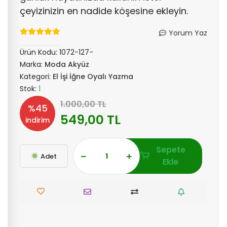
çeyizinizin en nadide köşesine ekleyin.
Yorum Yaz
Ürün Kodu:
1072-127-
Marka:
Moda Akyüz
Kategori:
El İşi İğne Oyalı Yazma
Stok:
1
1.000,00 TL
%45
549,00 TL
indirim
Sepete
Adet
Ekle