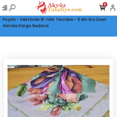
0
Ptt Kargo İle Tüm Türkiye'ye Teslimat - Şeffaf Kargo
Poşeti - Sektörde 15 Yıllık Tecrübe - 5 Bin lira Üzeri
Alımda Kargo Bedava