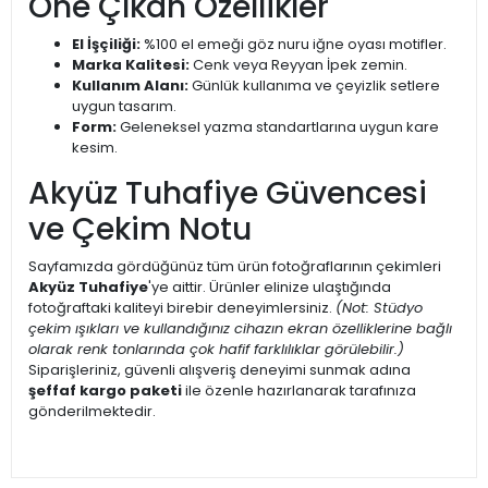
Öne Çıkan Özellikler
El İşçiliği:
%100 el emeği göz nuru iğne oyası motifler.
Marka Kalitesi:
Cenk veya Reyyan İpek zemin.
Kullanım Alanı:
Günlük kullanıma ve çeyizlik setlere
uygun tasarım.
Form:
Geleneksel yazma standartlarına uygun kare
kesim.
Akyüz Tuhafiye Güvencesi
ve Çekim Notu
Sayfamızda gördüğünüz tüm ürün fotoğraflarının çekimleri
Akyüz Tuhafiye
'ye aittir. Ürünler elinize ulaştığında
fotoğraftaki kaliteyi birebir deneyimlersiniz.
(Not: Stüdyo
çekim ışıkları ve kullandığınız cihazın ekran özelliklerine bağlı
olarak renk tonlarında çok hafif farklılıklar görülebilir.)
Siparişleriniz, güvenli alışveriş deneyimi sunmak adına
şeffaf kargo paketi
ile özenle hazırlanarak tarafınıza
gönderilmektedir.