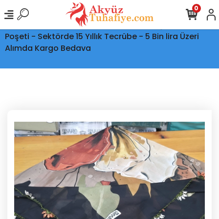
0
Ptt Kargo İle Tüm Türkiye'ye Teslimat - Şeffaf Kargo
Poşeti - Sektörde 15 Yıllık Tecrübe - 5 Bin lira Üzeri
Alımda Kargo Bedava