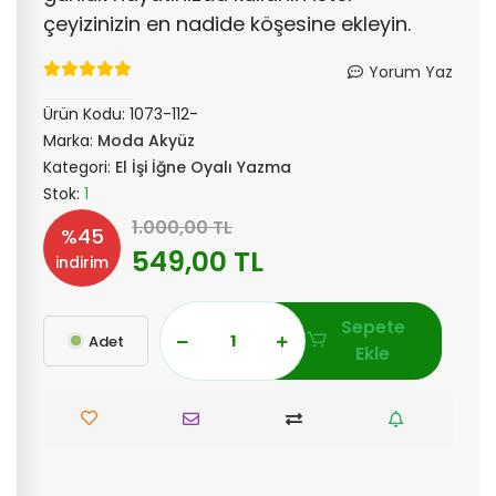
çeyizinizin en nadide köşesine ekleyin.
Yorum Yaz
Ürün Kodu:
1073-112-
Marka:
Moda Akyüz
Kategori:
El İşi İğne Oyalı Yazma
Stok:
1
1.000,00 TL
%45
549,00 TL
indirim
Sepete
Adet
Ekle