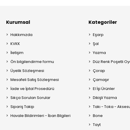
Kurumsal
Kategoriler
Hakkımızda
Eşarp
KVKK
Şal
İletişim
Yazma
Ön bilgilendirme formu
Düz Renk Poşetli O
Üyelik Sözleşmesi
Çorap
Mesafeli Satış Sözleşmesi
Çamaşır
İade ve İptal Prosedürü
El İşi Ürünler
Sıkça Sorulan Sorular
Dikişli Yazma
Sipariş Takip
Takı - Toka - Akses
Havale Bildirimleri - İban Bilgileri
Bone
Tayt