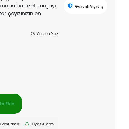
okunan bu özel parçayı,
Güvenli Alışveriş
ter çeyizinizin en
Yorum Yaz
e Ekle
Karşılaştır
Fiyat Alarmı