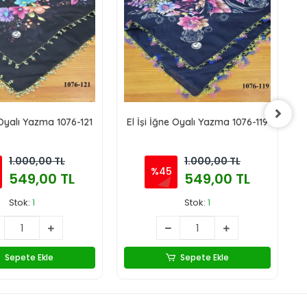
 Oyalı Yazma 1076-121
El İşi İğne Oyalı Yazma 1076-119
E
1.000,00 TL
1.000,00 TL
%45
549,00 TL
549,00 TL
Stok:
1
Stok:
1
Sepete Ekle
Sepete Ekle