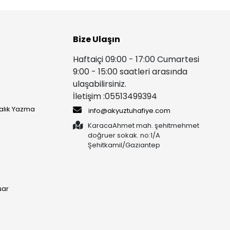
Bize Ulaşın
Haftaiçi 09:00 - 17:00 Cumartesi
9:00 - 15:00 saatleri arasında
ulaşabilirsiniz.
İletişim :05513499394
yalık Yazma
info@akyuztuhafiye.com
KaracaAhmet mah. şehitmehmet
doğruer sokak. no:1/A
Şehitkamil/Gaziantep
uar