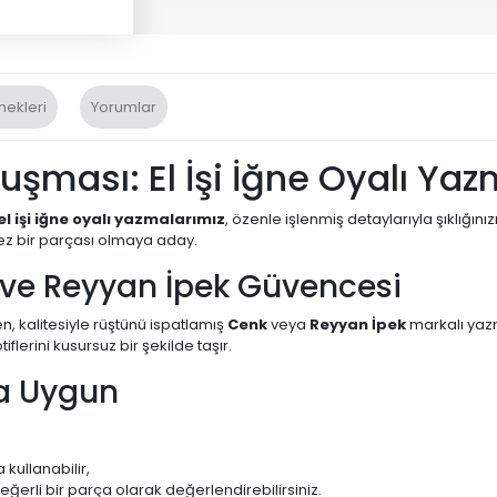
nekleri
Yorumlar
luşması: El İşi İğne Oyalı Ya
el işi iğne oyalı yazmalarımız
, özenle işlenmiş detaylarıyla şıklığ
ez bir parçası olmaya aday.
 ve Reyyan İpek Güvencesi
n, kalitesiyle rüştünü ispatlamış
Cenk
veya
Reyyan İpek
markalı yazm
lerini kusursuz bir şekilde taşır.
ma Uygun
 kullanabilir,
eğerli bir parça olarak değerlendirebilirsiniz.