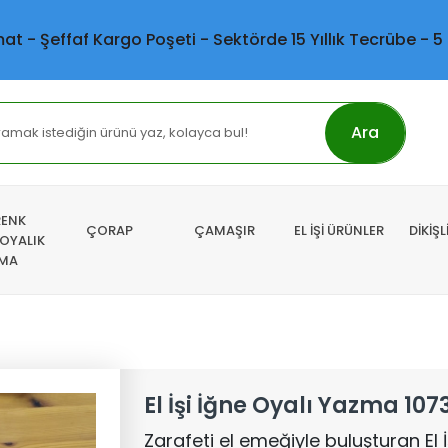
mat - Şeffaf Kargo Poşeti - Sektörde 15 Yıllık Tecrübe - 5
Ara
RENK
ÇORAP
ÇAMAŞIR
EL İŞİ ÜRÜNLER
DİKİŞ
 OYALIK
MA
El İşi İğne Oyalı Yazma 107
Zarafeti el emeğiyle buluşturan El 