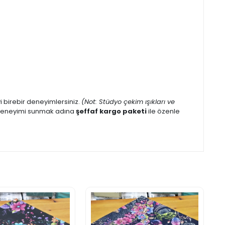
eyi birebir deneyimlersiniz.
(Not: Stüdyo çekim ışıkları ve
iş deneyimi sunmak adına
şeffaf kargo paketi
ile özenle