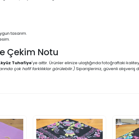
uygun tasarım.
esim.
ve Çekim Notu
kyüz Tuhafiye
'ye aittir. Ürünler elinize ulaştığında fotoğraftaki kalit
ında çok hafif farklılıklar görülebilir.)
Siparişleriniz, güvenli alışver