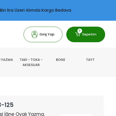
 Bin lira Üzeri Alımda Kargo Bedava
0
Giriş Yap
Sepetim
Lİ YAZMA
TAKI - TOKA -
BONE
TAYT
AKSESUAR
3-125
İşi İğne Oyalı Yazma.