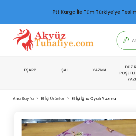
Ptt Kargo İle Tüm Türkiye'ye Tesli
DÜZ 
EŞARP
ŞAL
YAZMA
POŞETLİ
YAZ
Ana Sayfa
El İşi Ürünler
El İşi İğne Oyalı Yazma