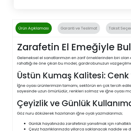
Ürün Açıklaması
Garanti ve Teslimat
Taksit Seçe
Zarafetin El Emeğiyle Bu
Geleneksel el sanatlarımızın en zarif örneklerinden biri olan
rahatlığı ile öne çıkan bu model, gardırobunuzun vazgeçilm
Üstün Kumaş Kalitesi: Cenk
İğne oyası ürünlerimizin tamamı, sektörün en çok tercih edile
sayesinde uzun ömürlüdür, renkleri solmaz ve iğne oyası motif
Çeyizlik ve Günlük Kullanı
Göz nuru dökülerek hazırlanan iğne oyalı yazmalarımızı;
Günlük hayatınızda zarafetinizi yansıtmak için rahatlıkla
Çeyiz hazırlıklarınızda yıllarca saklanacak nadide ve d