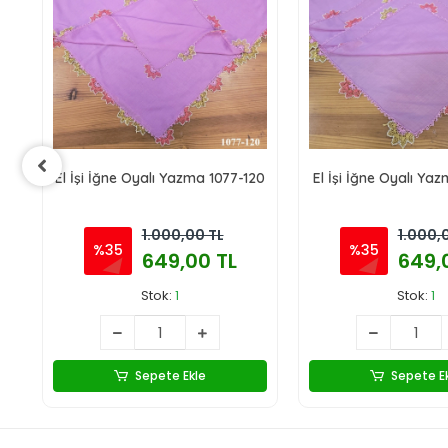
23
El İşi İğne Oyalı Yazma 1077-120
El İşi İğne Oyalı Ya
1.000,00 TL
1.000,
%35
%35
649,00 TL
649,
Stok:
1
Stok:
1
Sepete Ekle
Sepete E