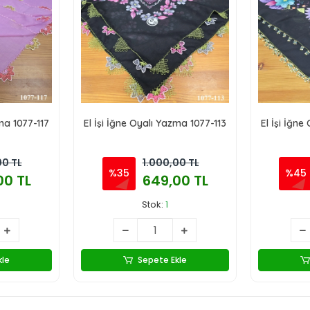
zma 1077-117
El İşi İğne Oyalı Yazma 1077-113
El İşi İğne
00 TL
1.000,00 TL
%35
%45
00 TL
649,00 TL
Stok:
1
kle
Sepete Ekle