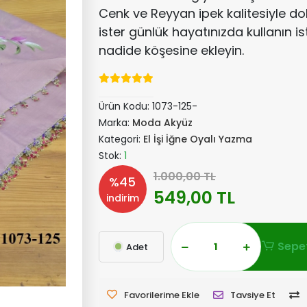
Cenk ve Reyyan ipek kalitesiyle d
ister günlük hayatınızda kullanın is
nadide köşesine ekleyin.
Ürün Kodu:
1073-125-
Marka:
Moda Akyüz
Kategori:
El İşi İğne Oyalı Yazma
Stok:
1
1.000,00 TL
%45
549,00 TL
indirim
Sepet
Adet
Favorilerime Ekle
Tavsiye Et