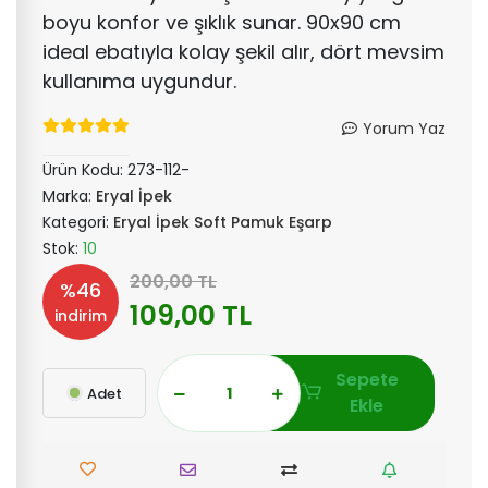
boyu konfor ve şıklık sunar. 90x90 cm
ideal ebatıyla kolay şekil alır, dört mevsim
kullanıma uygundur.
Yorum Yaz
Ürün Kodu:
273-112-
Marka:
Eryal İpek
Kategori:
Eryal İpek Soft Pamuk Eşarp
Stok:
10
200,00 TL
%46
109,00 TL
indirim
Sepete
Adet
Ekle