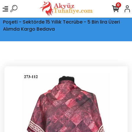
0
Ptt Kargo İle Tüm Türkiye'ye Teslimat - Şeffaf Kargo
Poşeti - Sektörde 15 Yıllık Tecrübe - 5 Bin lira Üzeri
Alımda Kargo Bedava