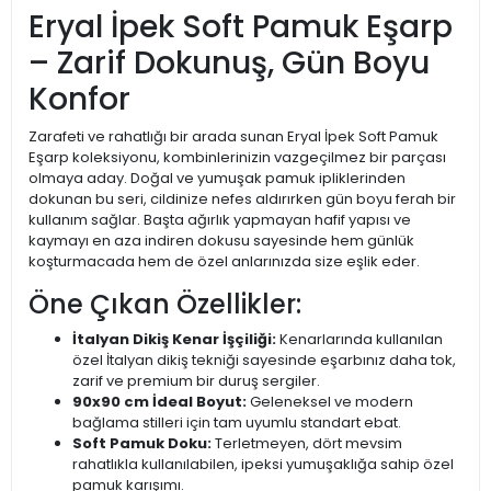
Eryal İpek Soft Pamuk Eşarp
– Zarif Dokunuş, Gün Boyu
Konfor
Zarafeti ve rahatlığı bir arada sunan Eryal İpek Soft Pamuk
Eşarp koleksiyonu, kombinlerinizin vazgeçilmez bir parçası
olmaya aday. Doğal ve yumuşak pamuk ipliklerinden
dokunan bu seri, cildinize nefes aldırırken gün boyu ferah bir
kullanım sağlar. Başta ağırlık yapmayan hafif yapısı ve
kaymayı en aza indiren dokusu sayesinde hem günlük
koşturmacada hem de özel anlarınızda size eşlik eder.
Öne Çıkan Özellikler:
İtalyan Dikiş Kenar İşçiliği:
Kenarlarında kullanılan
özel İtalyan dikiş tekniği sayesinde eşarbınız daha tok,
zarif ve premium bir duruş sergiler.
90x90 cm İdeal Boyut:
Geleneksel ve modern
bağlama stilleri için tam uyumlu standart ebat.
Soft Pamuk Doku:
Terletmeyen, dört mevsim
rahatlıkla kullanılabilen, ipeksi yumuşaklığa sahip özel
pamuk karışımı.