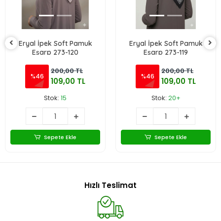
Eryal İpek Soft Pamuk
Eryal İpek Soft Pamuk
Eşarp 273-120
Eşarp 273-119
200,00 TL
200,00 TL
%46
%46
109,00 TL
109,00 TL
Stok:
15
Stok:
20+
Sepete Ekle
Sepete Ekle
Hızlı Teslimat