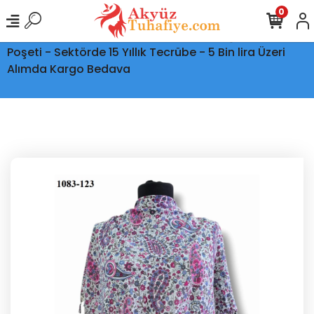
0
Ptt Kargo İle Tüm Türkiye'ye Teslimat - Şeffaf Kargo
Poşeti - Sektörde 15 Yıllık Tecrübe - 5 Bin lira Üzeri
Alımda Kargo Bedava