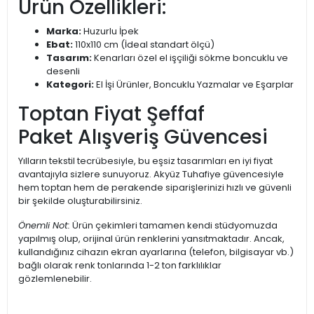
Ürün Özellikleri:
Marka:
Huzurlu İpek
Ebat:
110x110 cm (İdeal standart ölçü)
Tasarım:
Kenarları özel el işçiliği sökme boncuklu ve
desenli
Kategori:
El İşi Ürünler, Boncuklu Yazmalar ve Eşarplar
Toptan Fiyat Şeffaf
Paket Alışveriş Güvencesi
Yılların tekstil tecrübesiyle, bu eşsiz tasarımları en iyi fiyat
avantajıyla sizlere sunuyoruz. Akyüz Tuhafiye güvencesiyle
hem toptan hem de perakende siparişlerinizi hızlı ve güvenli
bir şekilde oluşturabilirsiniz.
Önemli Not:
Ürün çekimleri tamamen kendi stüdyomuzda
yapılmış olup, orijinal ürün renklerini yansıtmaktadır. Ancak,
kullandığınız cihazın ekran ayarlarına (telefon, bilgisayar vb.)
bağlı olarak renk tonlarında 1-2 ton farklılıklar
gözlemlenebilir.