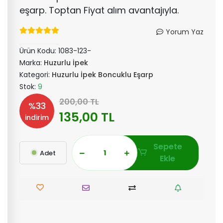
eşarp. Toptan Fiyat alım avantajıyla.
Yorum Yaz
Ürün Kodu:
1083-123-
Marka:
Huzurlu İpek
Kategori:
Huzurlu İpek Boncuklu Eşarp
Stok:
9
200,00 TL
%33
135,00 TL
indirim
Sepete
Adet
Ekle