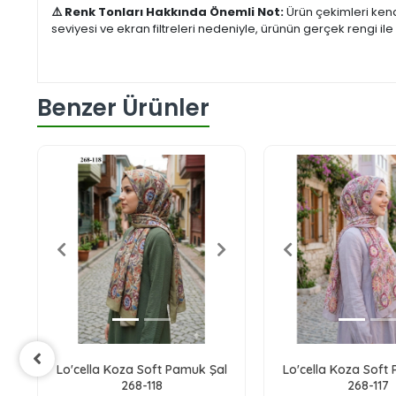
⚠️ Renk Tonları Hakkında Önemli Not:
Ürün çekimleri kend
seviyesi ve ekran filtreleri nedeniyle, ürünün gerçek rengi 
Benzer Ürünler
l
Lo'cella Koza Soft Pamuk Şal
Lo'cella Koza Soft
268-118
268-117