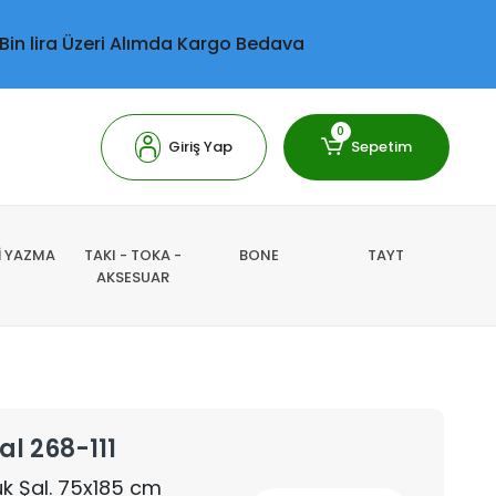
 Bin lira Üzeri Alımda Kargo Bedava
0
Giriş Yap
Sepetim
Lİ YAZMA
TAKI - TOKA -
BONE
TAYT
AKSESUAR
al 268-111
k Şal. 75x185 cm