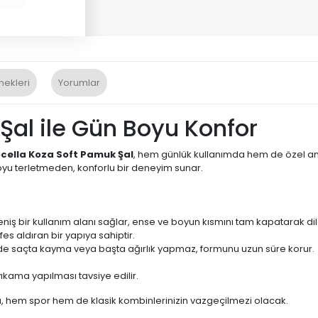
nekleri
Yorumlar
Şal ile Gün Boyu Konfor
ocella Koza Soft Pamuk Şal
, hem günlük kullanımda hem de özel anla
u terletmeden, konforlu bir deneyim sunar.
iş bir kullanım alanı sağlar, ense ve boyun kısmını tam kapatarak dil
es aldıran bir yapıya sahiptir.
çinde saçta kayma veya başta ağırlık yapmaz, formunu uzun süre korur.
ıkama yapılması tavsiye edilir.
a, hem spor hem de klasik kombinlerinizin vazgeçilmezi olacak.