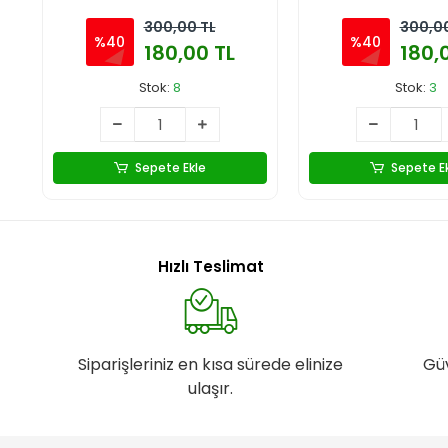
300,00 TL
300,00
%40
%40
180,00 TL
180,
Stok:
8
Stok:
3
Sepete Ekle
Sepete E
Hızlı Teslimat
Siparişleriniz en kısa sürede elinize
Gü
ulaşır.