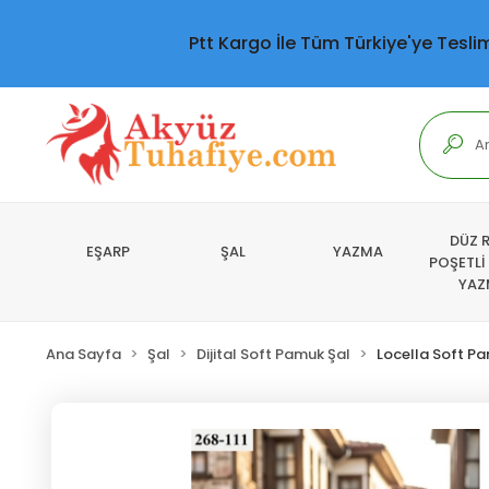
Ptt Kargo İle Tüm Türkiye'ye Tesli
DÜZ 
EŞARP
ŞAL
YAZMA
POŞETLİ
YAZ
Ana Sayfa
Şal
Dijital Soft Pamuk Şal
Locella Soft P