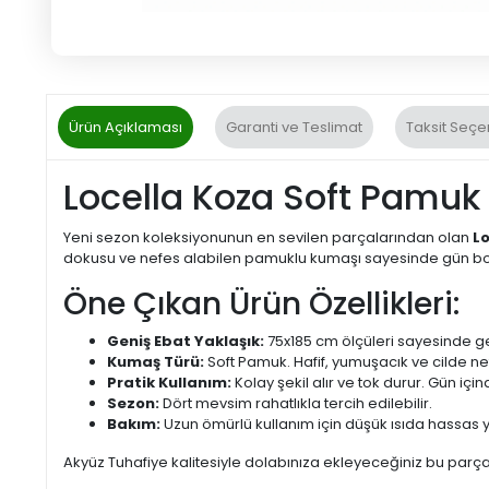
Ürün Açıklaması
Garanti ve Teslimat
Taksit Seçe
Locella Koza Soft Pamuk 
Yeni sezon koleksiyonunun en sevilen parçalarından olan
L
dokusu ve nefes alabilen pamuklu kumaşı sayesinde gün boy
Öne Çıkan Ürün Özellikleri:
Geniş Ebat Yaklaşık:
75x185 cm ölçüleri sayesinde gen
Kumaş Türü:
Soft Pamuk. Hafif, yumuşacık ve cilde nef
Pratik Kullanım:
Kolay şekil alır ve tok durur. Gün i
Sezon:
Dört mevsim rahatlıkla tercih edilebilir.
Bakım:
Uzun ömürlü kullanım için düşük ısıda hassas y
Akyüz Tuhafiye kalitesiyle dolabınıza ekleyeceğiniz bu parç