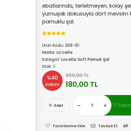
ebatlarında, terletmeyen, kolay şek
yumuşak dokusuyla dört mevsim 
pamuklu şal.
Ürün Kodu:
268-111-
Marka:
Lo'cella
Kategori:
Locella Soft Pamuk Şal
Stok:
6
300,00 TL
%40
180,00 TL
indirim
Sepet
Adet
Favorilerime Ekle
Tavsiye Et