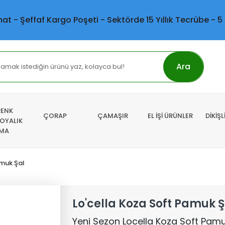
mat - Şeffaf Kargo Poşeti - Sektörde 15 Yıllık Tecrübe - 5
Ara
RENK
ÇORAP
ÇAMAŞIR
EL İŞİ ÜRÜNLER
DİKİŞ
 OYALIK
MA
amuk Şal
Lo'cella Koza Soft Pamuk Ş
Yeni Sezon Locella Koza Soft Pamu