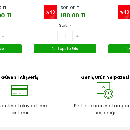
 TL
300,00 TL
%40
%40
00 TL
180,00 TL
Stok:
7
kle
Sepete Ekle
Güvenli Alışveriş
Geniş Ürün Yelpazesi
venli ve kolay ödeme
Binlerce ürün ve kampa
sistemi
seçeneği