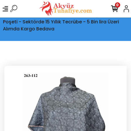
0
Ptt Kargo İle Tüm Türkiye'ye Teslimat - Şeffaf Kargo
Poşeti - Sektörde 15 Yıllık Tecrübe - 5 Bin lira Üzeri
Alımda Kargo Bedava