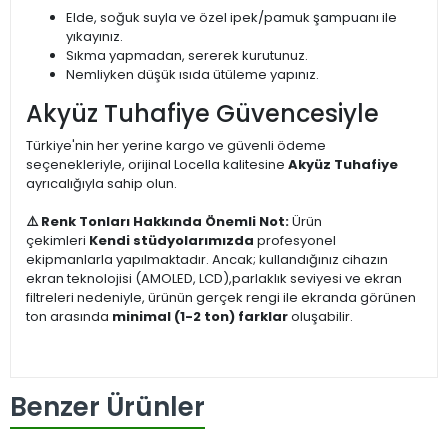
Elde, soğuk suyla ve özel ipek/pamuk şampuanı ile
yıkayınız.
Sıkma yapmadan, sererek kurutunuz.
Nemliyken düşük ısıda ütüleme yapınız.
Akyüz Tuhafiye Güvencesiyle
Türkiye'nin her yerine kargo ve güvenli ödeme
seçenekleriyle, orijinal Locella kalitesine
Akyüz Tuhafiye
ayrıcalığıyla sahip olun.
⚠️ Renk Tonları Hakkında Önemli Not:
Ürün
çekimleri
Kendi stüdyolarımızda
profesyonel
ekipmanlarla yapılmaktadır. Ancak; kullandığınız cihazın
ekran teknolojisi (AMOLED, LCD),parlaklık seviyesi ve ekran
filtreleri nedeniyle, ürünün gerçek rengi ile ekranda görünen
ton arasında
minimal (1-2 ton) farklar
oluşabilir.
Benzer Ürünler