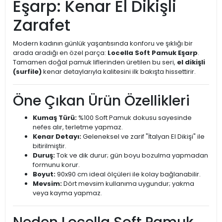
Eşarp: Kenar El Dikişli
Zarafet
Modern kadının günlük yaşantısında konforu ve şıklığı bir
arada aradığı en özel parça:
Locella Soft Pamuk Eşarp
.
Tamamen doğal pamuk liflerinden üretilen bu seri,
el dikişli
(surfile)
kenar detaylarıyla kalitesini ilk bakışta hissettirir.
Öne Çıkan Ürün Özellikleri
Kumaş Türü:
%100 Soft Pamuk dokusu sayesinde
nefes alır, terletme yapmaz.
Kenar Detayı:
Geleneksel ve zarif "İtalyan El Dikişi" ile
bitirilmiştir.
Duruş:
Tok ve dik durur; gün boyu bozulma yapmadan
formunu korur.
Boyut:
90x90 cm ideal ölçüleri ile kolay bağlanabilir.
Mevsim:
Dört mevsim kullanıma uygundur; yakma
veya kayma yapmaz.