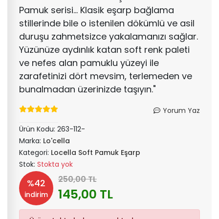
Pamuk serisi... Klasik eşarp bağlama
stillerinde bile o istenilen dökümlü ve asil
duruşu zahmetsizce yakalamanızı sağlar.
Yüzünüze aydınlık katan soft renk paleti
ve nefes alan pamuklu yüzeyi ile
zarafetinizi dört mevsim, terlemeden ve
bunalmadan üzerinizde taşıyın."
Yorum Yaz
Ürün Kodu:
263-112-
Marka:
Lo'cella
Kategori:
Locella Soft Pamuk Eşarp
Stok:
Stokta yok
250,00 TL
%42
145,00 TL
indirim