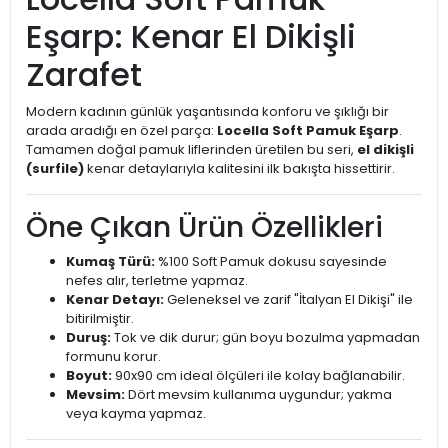
Eşarp: Kenar El Dikişli
Zarafet
Modern kadının günlük yaşantısında konforu ve şıklığı bir
arada aradığı en özel parça:
Locella Soft Pamuk Eşarp
.
Tamamen doğal pamuk liflerinden üretilen bu seri,
el dikişli
(surfile)
kenar detaylarıyla kalitesini ilk bakışta hissettirir.
Öne Çıkan Ürün Özellikleri
Kumaş Türü:
%100 Soft Pamuk dokusu sayesinde
nefes alır, terletme yapmaz.
Kenar Detayı:
Geleneksel ve zarif "İtalyan El Dikişi" ile
bitirilmiştir.
Duruş:
Tok ve dik durur; gün boyu bozulma yapmadan
formunu korur.
Boyut:
90x90 cm ideal ölçüleri ile kolay bağlanabilir.
Mevsim:
Dört mevsim kullanıma uygundur; yakma
veya kayma yapmaz.