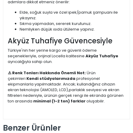
adımlara dikkat etmeniz önerilir:
Elde, soğuk suyla ve özel ipek/pamuk şampuanı ile
yıkayınız.
Sıkma yapmadan, sererek kurutunuz.
Nemliyken düşük ısıda ütüleme yapınız.
Akyüz Tuhafiye Güvencesiyle
Türkiye'nin her yerine kargo ve güvenli ödeme
seçenekleriyle, orijinal Locella kalitesine
Akyüz Tuhafiye
ayrıcalığıyla sahip olun.
⚠️ Renk Tonları Hakkında Önemli Not:
Ürün
çekimleri
Kendi stüdyolarımızda
profesyonel
ekipmanlarla yapılmaktadır. Ancak; kullandığınız cihazın
ekran teknolojisi (AMOLED, LCD),parlaklık seviyesi ve ekran
filtreleri nedeniyle, ürünün gerçek rengi ile ekranda görünen
ton arasında
minimal (1-2 ton) farklar
oluşabilir.
Benzer Ürünler