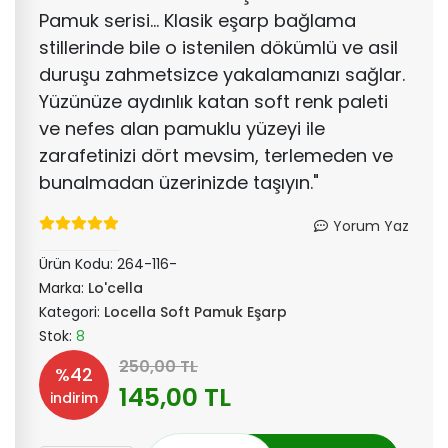
Pamuk serisi... Klasik eşarp bağlama
stillerinde bile o istenilen dökümlü ve asil
duruşu zahmetsizce yakalamanızı sağlar.
Yüzünüze aydınlık katan soft renk paleti
ve nefes alan pamuklu yüzeyi ile
zarafetinizi dört mevsim, terlemeden ve
bunalmadan üzerinizde taşıyın."
Yorum Yaz
Ürün Kodu:
264-116-
Marka:
Lo'cella
Kategori:
Locella Soft Pamuk Eşarp
Stok:
8
250,00 TL
%42
145,00 TL
indirim