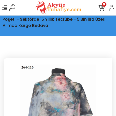
0
Ptt Kargo İle Tüm Türkiye'ye Teslimat - Şeffaf Kargo
Poşeti - Sektörde 15 Yıllık Tecrübe - 5 Bin lira Üzeri
Alımda Kargo Bedava