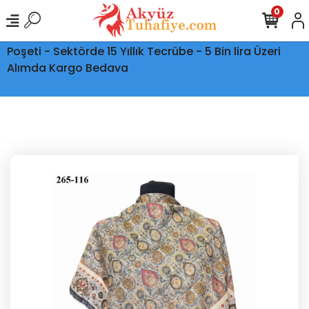
0
Ptt Kargo İle Tüm Türkiye'ye Teslimat - Şeffaf Kargo
Poşeti - Sektörde 15 Yıllık Tecrübe - 5 Bin lira Üzeri
Alımda Kargo Bedava