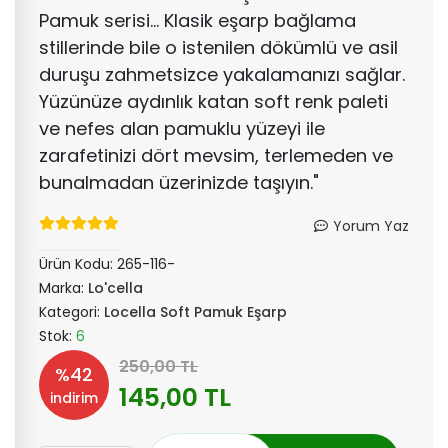
Pamuk serisi... Klasik eşarp bağlama
stillerinde bile o istenilen dökümlü ve asil
duruşu zahmetsizce yakalamanızı sağlar.
Yüzünüze aydınlık katan soft renk paleti
ve nefes alan pamuklu yüzeyi ile
zarafetinizi dört mevsim, terlemeden ve
bunalmadan üzerinizde taşıyın."
Yorum Yaz
Ürün Kodu:
265-116-
Marka:
Lo'cella
Kategori:
Locella Soft Pamuk Eşarp
Stok:
6
250,00 TL
%42
145,00 TL
indirim