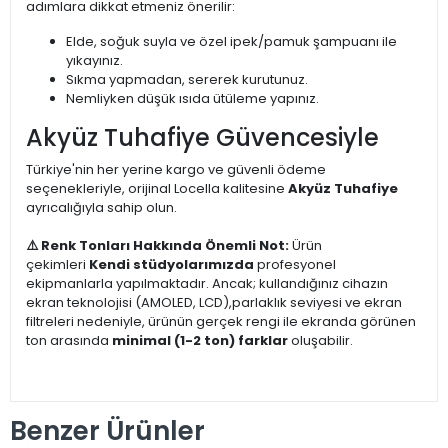
adımlara dikkat etmeniz önerilir:
Elde, soğuk suyla ve özel ipek/pamuk şampuanı ile
yıkayınız.
Sıkma yapmadan, sererek kurutunuz.
Nemliyken düşük ısıda ütüleme yapınız.
Akyüz Tuhafiye Güvencesiyle
Türkiye'nin her yerine kargo ve güvenli ödeme
seçenekleriyle, orijinal Locella kalitesine
Akyüz Tuhafiye
ayrıcalığıyla sahip olun.
⚠️ Renk Tonları Hakkında Önemli Not:
Ürün
çekimleri
Kendi stüdyolarımızda
profesyonel
ekipmanlarla yapılmaktadır. Ancak; kullandığınız cihazın
ekran teknolojisi (AMOLED, LCD),parlaklık seviyesi ve ekran
filtreleri nedeniyle, ürünün gerçek rengi ile ekranda görünen
ton arasında
minimal (1-2 ton) farklar
oluşabilir.
Benzer Ürünler