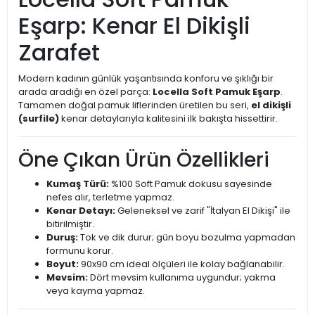
Eşarp: Kenar El Dikişli
Zarafet
Modern kadının günlük yaşantısında konforu ve şıklığı bir
arada aradığı en özel parça:
Locella Soft Pamuk Eşarp
.
Tamamen doğal pamuk liflerinden üretilen bu seri,
el dikişli
(surfile)
kenar detaylarıyla kalitesini ilk bakışta hissettirir.
Öne Çıkan Ürün Özellikleri
Kumaş Türü:
%100 Soft Pamuk dokusu sayesinde
nefes alır, terletme yapmaz.
Kenar Detayı:
Geleneksel ve zarif "İtalyan El Dikişi" ile
bitirilmiştir.
Duruş:
Tok ve dik durur; gün boyu bozulma yapmadan
formunu korur.
Boyut:
90x90 cm ideal ölçüleri ile kolay bağlanabilir.
Mevsim:
Dört mevsim kullanıma uygundur; yakma
veya kayma yapmaz.