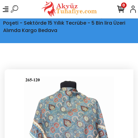
0
Ptt Kargo İle Tüm Türkiye'ye Teslimat - Şeffaf Kargo
Poşeti - Sektörde 15 Yıllık Tecrübe - 5 Bin lira Üzeri
Alımda Kargo Bedava