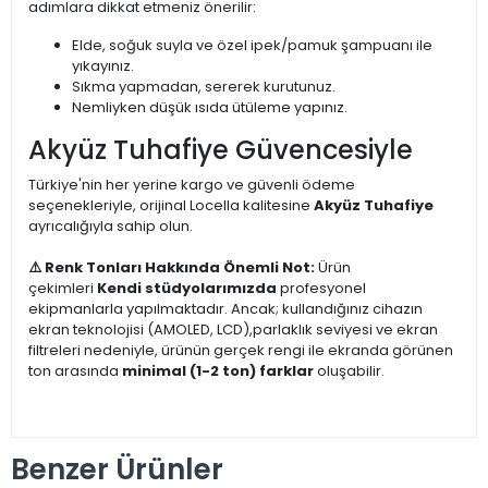
adımlara dikkat etmeniz önerilir:
Elde, soğuk suyla ve özel ipek/pamuk şampuanı ile
yıkayınız.
Sıkma yapmadan, sererek kurutunuz.
Nemliyken düşük ısıda ütüleme yapınız.
Akyüz Tuhafiye Güvencesiyle
Türkiye'nin her yerine kargo ve güvenli ödeme
seçenekleriyle, orijinal Locella kalitesine
Akyüz Tuhafiye
ayrıcalığıyla sahip olun.
⚠️ Renk Tonları Hakkında Önemli Not:
Ürün
çekimleri
Kendi stüdyolarımızda
profesyonel
ekipmanlarla yapılmaktadır. Ancak; kullandığınız cihazın
ekran teknolojisi (AMOLED, LCD),parlaklık seviyesi ve ekran
filtreleri nedeniyle, ürünün gerçek rengi ile ekranda görünen
ton arasında
minimal (1-2 ton) farklar
oluşabilir.
Benzer Ürünler