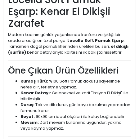
Eşarp: Kenar El Dikişli
Zarafet
Modern kadının günlük yaşantısında konforu ve şıklığı bir
arada aradığı en özel parça:
Locella Soft Pamuk Eşarp
.
Tamamen doğal pamuk liflerinden üretilen bu seri,
el dikişli
(surfile)
kenar detaylarıyla kalitesini ilk bakışta hissettirir.
Öne Çıkan Ürün Özellikleri
Kumaş Türü:
%100 Soft Pamuk dokusu sayesinde
nefes alır, terletme yapmaz.
Kenar Detayı:
Geleneksel ve zarif "İtalyan El Dikişi" ile
bitirilmiştir.
Duruş:
Tok ve dik durur; gün boyu bozulma yapmadan
formunu korur.
Boyut:
90x90 cm ideal ölçüleri ile kolay bağlanabilir.
Mevsim:
Dört mevsim kullanıma uygundur; yakma
veya kayma yapmaz.