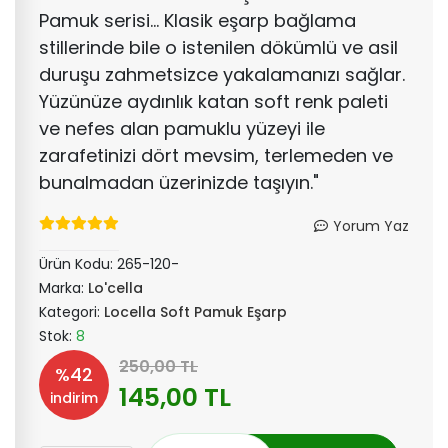
Pamuk serisi... Klasik eşarp bağlama
stillerinde bile o istenilen dökümlü ve asil
duruşu zahmetsizce yakalamanızı sağlar.
Yüzünüze aydınlık katan soft renk paleti
ve nefes alan pamuklu yüzeyi ile
zarafetinizi dört mevsim, terlemeden ve
bunalmadan üzerinizde taşıyın."
Yorum Yaz
Ürün Kodu:
265-120-
Marka:
Lo'cella
Kategori:
Locella Soft Pamuk Eşarp
Stok:
8
250,00 TL
%42
145,00 TL
indirim