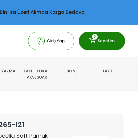
 Bin lira Üzeri Alımda Kargo Bedava
0
Giriş Yap
Sepetim
Lİ YAZMA
TAKI - TOKA -
BONE
TAYT
AKSESUAR
265-121
 Locella Soft Pamuk