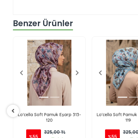
Benzer Ürünler
-
Lo'cella Soft Pamuk Eşarp 313-
Lo'cella Soft Pamuk
120
119
325,00 TL
325,00
%55
%55