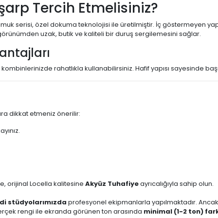
arp Tercih Etmelisiniz?
 serisi, özel dokuma teknolojisi ile üretilmiştir. İç göstermeyen yapıs
örünümden uzak, butik ve kaliteli bir duruş sergilemesini sağlar.
antajları
spor kombinlerinizde rahatlıkla kullanabilirsiniz. Hafif yapısı sayesinde
a dikkat etmeniz önerilir:
ayınız.
 orijinal Locella kalitesine
Akyüz Tuhafiye
ayrıcalığıyla sahip olun.
di stüdyolarımızda
profesyonel ekipmanlarla yapılmaktadır. Ancak; 
n gerçek rengi ile ekranda görünen ton arasında
minimal (1-2 ton) far