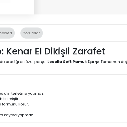
nekleri
Yorumlar
 Kenar El Dikişli Zarafet
ada aradığı en özel parça:
Locella Soft Pamuk Eşarp
. Tamamen doğa
 alır, terletme yapmaz.
itirilmiştir.
 formunu korur.
eya kayma yapmaz.