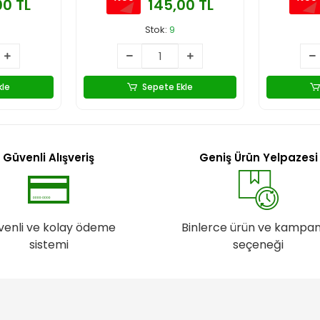
00 TL
145,00 TL
Stok:
9
kle
Sepete Ekle
Güvenli Alışveriş
Geniş Ürün Yelpazesi
venli ve kolay ödeme
Binlerce ürün ve kampa
sistemi
seçeneği