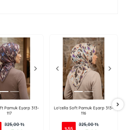
oft Pamuk Eşarp 313-
Lo'cella Soft Pamuk Eşarp 313-
117
116
325,00 TL
325,00 TL
%55