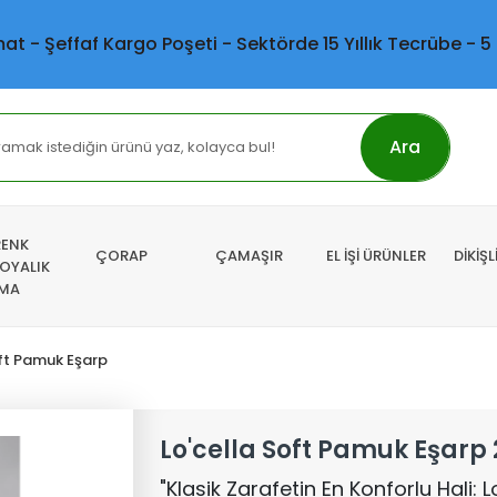
mat - Şeffaf Kargo Poşeti - Sektörde 15 Yıllık Tecrübe - 5
Ara
RENK
ÇORAP
ÇAMAŞIR
EL İŞİ ÜRÜNLER
DİKİŞ
 OYALIK
MA
ft Pamuk Eşarp
Lo'cella Soft Pamuk Eşarp 
"Klasik Zarafetin En Konforlu Hali: