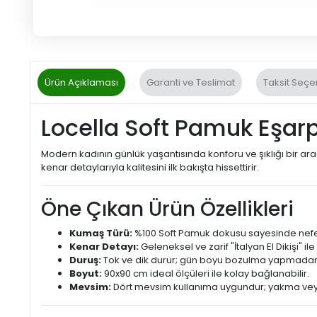
Ürün Açıklaması
Garanti ve Teslimat
Taksit Seçe
Locella Soft Pamuk Eşarp:
Modern kadının günlük yaşantısında konforu ve şıklığı bir ar
kenar detaylarıyla kalitesini ilk bakışta hissettirir.
Öne Çıkan Ürün Özellikleri
Kumaş Türü:
%100 Soft Pamuk dokusu sayesinde nefes
Kenar Detayı:
Geleneksel ve zarif "İtalyan El Dikişi" ile b
Duruş:
Tok ve dik durur; gün boyu bozulma yapmadan
Boyut:
90x90 cm ideal ölçüleri ile kolay bağlanabilir.
Mevsim:
Dört mevsim kullanıma uygundur; yakma v