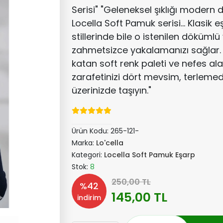
Serisi" "Geleneksel şıklığı modern 
Locella Soft Pamuk serisi... Klasik
stillerinde bile o istenilen dökümlü
zahmetsizce yakalamanızı sağlar. 
katan soft renk paleti ve nefes al
zarafetinizi dört mevsim, terlem
üzerinizde taşıyın."
Ürün Kodu:
265-121-
Marka:
Lo'cella
Kategori:
Locella Soft Pamuk Eşarp
Stok:
8
250,00 TL
%42
145,00 TL
indirim