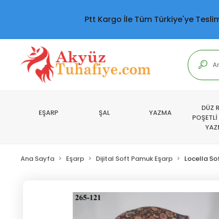
Ptt Kargo İle Tüm Türkiye'ye Tesli
DÜZ 
EŞARP
ŞAL
YAZMA
POŞETLİ
YAZ
Ana Sayfa
Eşarp
Dijital Soft Pamuk Eşarp
Locella So