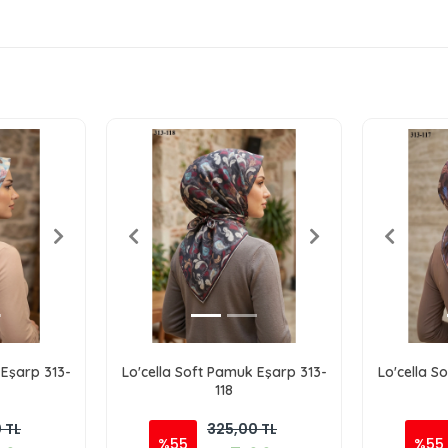
 Eşarp 313-
Lo'cella Soft Pamuk Eşarp 313-
Lo'cella S
118
 TL
325,00 TL
%55
%55