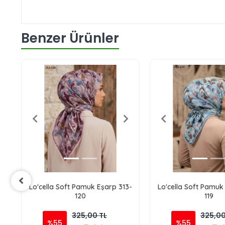
Benzer Ürünler
-
Lo'cella Soft Pamuk Eşarp 313-
Lo'cella Soft Pamuk
120
119
325,00 TL
325,00
%55
%55