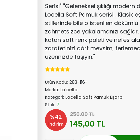
Serisi" "Geleneksel şıklığı modern 
Locella Soft Pamuk serisi... Klasik
stillerinde bile o istenilen dökümlü
zahmetsizce yakalamanızı sağlar. 
katan soft renk paleti ve nefes al
zarafetinizi dört mevsim, terlem
üzerinizde taşıyın."
Ürün Kodu:
283-116-
Marka:
Lo'cella
Kategori:
Locella Soft Pamuk Eşarp
Stok:
7
250,00 TL
%42
145,00 TL
indirim