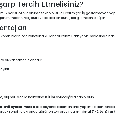
arp Tercih Etmelisiniz?
 serisi, özel dokuma teknolojisi ile üretilmiştir. İç göstermeyen yapıs
örünümden uzak, butik ve kaliteli bir duruş sergilemesini sağlar.
antajları
spor kombinlerinizde rahatlıkla kullanabilirsiniz. Hafif yapısı sayesinde
a dikkat etmeniz önerilir:
ayınız.
 orijinal Locella kalitesine
bizim
ayrıcalığıyla sahip olun.
di stüdyolarımızda
profesyonel ekipmanlarla yapılmaktadır. Ancak; 
n gerçek rengi ile ekranda görünen ton arasında
minimal (1-2 ton) far