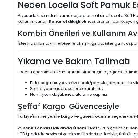
Neden Locella Soft Pamuk Eş
Piyasadaki standart pamuk eşarpların aksine Locella Soft Pamuk
kullanım sunar.
Kenar el dikişli
olması, ürünün fabrikasyon g
Kombin Önerileri ve Kullanım Av
İster klasik bir takım elbise ile ofis şıklığında, ister günlük 
Yıkama ve Bakım Talimatı
Locella eşarbınızın uzun ömürlü olması için aşağıdaki adımlar
Elde, soğuk suyla ve özel ipek/pamuk şampuanı ile yık
Sıkma yapmadan, sererek kurutunuz.
Nemliyken düşük ısıda ütüleme yapınız.
Şeffaf Kargo Güvencesiyle
Türkiye'nin her yerine kargo ve güvenli ödeme seçenekleriyle,
⚠️ Renk Tonları Hakkında Önemli Not:
Ürün çekimleri
Ken
LCD),parlaklık seviyesi ve ekran filtreleri nedeniyle, ürünü