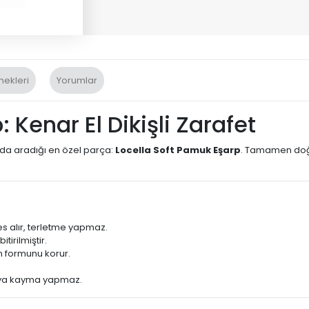
nekleri
Yorumlar
 Kenar El Dikişli Zarafet
ada aradığı en özel parça:
Locella Soft Pamuk Eşarp
. Tamamen doğa
 alır, terletme yapmaz.
itirilmiştir.
 formunu korur.
eya kayma yapmaz.