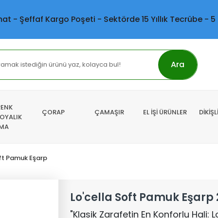
mat - Şeffaf Kargo Poşeti - Sektörde 15 Yıllık Tecrübe - 5
Ara
RENK
ÇORAP
ÇAMAŞIR
EL İŞİ ÜRÜNLER
DİKİŞ
 OYALIK
MA
ft Pamuk Eşarp
Lo'cella Soft Pamuk Eşarp 
"Klasik Zarafetin En Konforlu Hali: