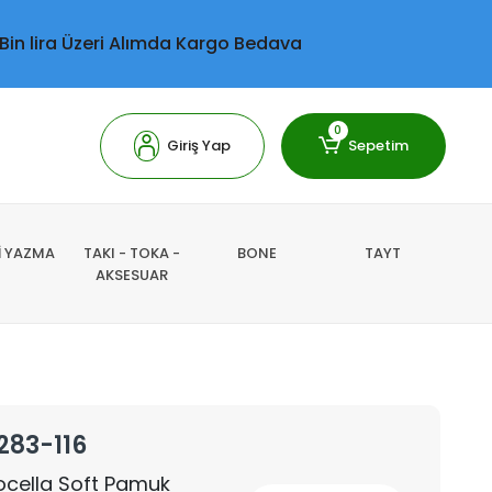
 Bin lira Üzeri Alımda Kargo Bedava
0
Giriş Yap
Sepetim
Lİ YAZMA
TAKI - TOKA -
BONE
TAYT
AKSESUAR
283-116
 Locella Soft Pamuk