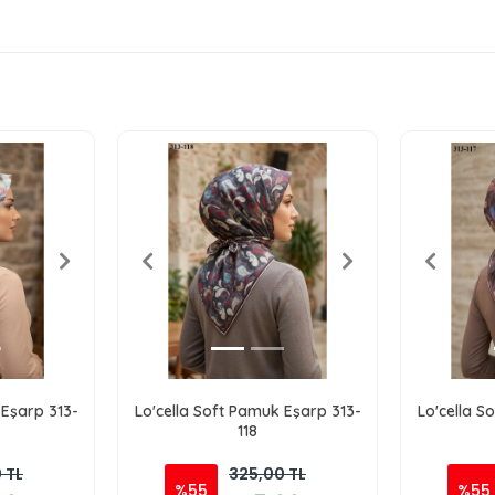
 Eşarp 313-
Lo'cella Soft Pamuk Eşarp 313-
Lo'cella S
118
 TL
325,00 TL
%55
%55