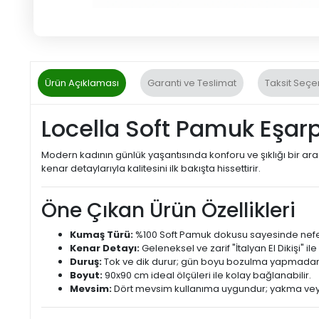
Ürün Açıklaması
Garanti ve Teslimat
Taksit Seçe
Locella Soft Pamuk Eşarp:
Modern kadının günlük yaşantısında konforu ve şıklığı bir ar
kenar detaylarıyla kalitesini ilk bakışta hissettirir.
Öne Çıkan Ürün Özellikleri
Kumaş Türü:
%100 Soft Pamuk dokusu sayesinde nefes
Kenar Detayı:
Geleneksel ve zarif "İtalyan El Dikişi" ile b
Duruş:
Tok ve dik durur; gün boyu bozulma yapmadan
Boyut:
90x90 cm ideal ölçüleri ile kolay bağlanabilir.
Mevsim:
Dört mevsim kullanıma uygundur; yakma v