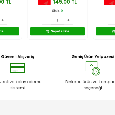
00 TL
145,00 TL
Stok:
9
kle
Sepete Ekle
Güvenli Alışveriş
Geniş Ürün Yelpazesi
venli ve kolay ödeme
Binlerce ürün ve kampa
sistemi
seçeneği