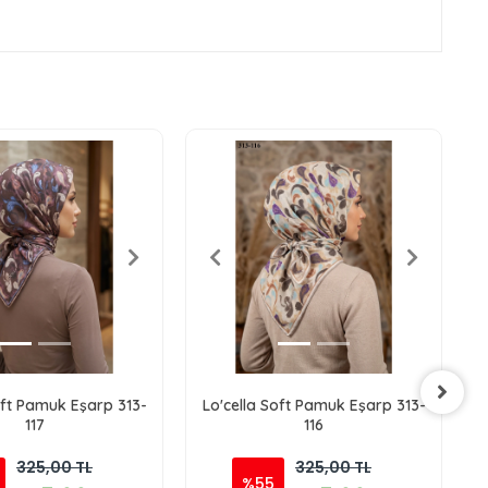
oft Pamuk Eşarp 313-
Lo'cella Soft Pamuk Eşarp 313-
117
116
325,00 TL
325,00 TL
%55