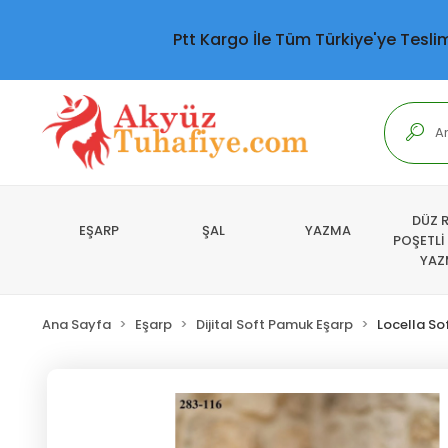
Ptt Kargo İle Tüm Türkiye'ye Tesli
DÜZ 
EŞARP
ŞAL
YAZMA
POŞETLİ
YAZ
Ana Sayfa
Eşarp
Dijital Soft Pamuk Eşarp
Locella So