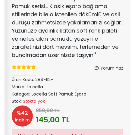
Pamuk serisi... Klasik eşarp bağlama
stillerinde bile o istenilen dökümlü ve asil
duruşu zahmetsizce yakalamanızı sağlar.
Yüzünüze aydınlık katan soft renk paleti
ve nefes alan pamuklu yüzeyi ile
zarafetinizi dört mevsim, terlemeden ve
bunalmadan üzerinizde taşıyın."
Yorum Yaz
Ürün Kodu:
284-112-
Marka:
Lo'cella
Kategori:
Locella Soft Pamuk Eşarp
Stok:
Stokta yok
250,00 TL
%42
145,00 TL
indirim