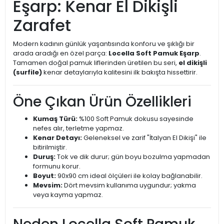
Eşarp: Kenar El Dikişli
Zarafet
Modern kadının günlük yaşantısında konforu ve şıklığı bir
arada aradığı en özel parça:
Locella Soft Pamuk Eşarp
.
Tamamen doğal pamuk liflerinden üretilen bu seri,
el dikişli
(surfile)
kenar detaylarıyla kalitesini ilk bakışta hissettirir.
Öne Çıkan Ürün Özellikleri
Kumaş Türü:
%100 Soft Pamuk dokusu sayesinde
nefes alır, terletme yapmaz.
Kenar Detayı:
Geleneksel ve zarif "İtalyan El Dikişi" ile
bitirilmiştir.
Duruş:
Tok ve dik durur; gün boyu bozulma yapmadan
formunu korur.
Boyut:
90x90 cm ideal ölçüleri ile kolay bağlanabilir.
Mevsim:
Dört mevsim kullanıma uygundur; yakma
veya kayma yapmaz.