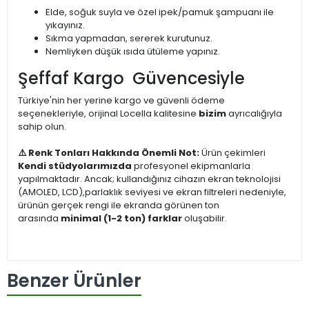
Elde, soğuk suyla ve özel ipek/pamuk şampuanı ile
yıkayınız.
Sıkma yapmadan, sererek kurutunuz.
Nemliyken düşük ısıda ütüleme yapınız.
Şeffaf Kargo Güvencesiyle
Türkiye'nin her yerine kargo ve güvenli ödeme
seçenekleriyle, orijinal Locella kalitesine
bizim
ayrıcalığıyla
sahip olun.
⚠️ Renk Tonları Hakkında Önemli Not:
Ürün çekimleri
Kendi stüdyolarımızda
profesyonel ekipmanlarla
yapılmaktadır. Ancak; kullandığınız cihazın ekran teknolojisi
(AMOLED, LCD),parlaklık seviyesi ve ekran filtreleri nedeniyle,
ürünün gerçek rengi ile ekranda görünen ton
arasında
minimal (1-2 ton) farklar
oluşabilir.
Benzer Ürünler