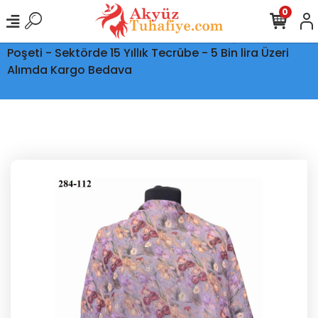
0
Ptt Kargo İle Tüm Türkiye'ye Teslimat - Şeffaf Kargo
Poşeti - Sektörde 15 Yıllık Tecrübe - 5 Bin lira Üzeri
Alımda Kargo Bedava