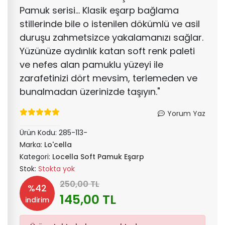
Pamuk serisi... Klasik eşarp bağlama
stillerinde bile o istenilen dökümlü ve asil
duruşu zahmetsizce yakalamanızı sağlar.
Yüzünüze aydınlık katan soft renk paleti
ve nefes alan pamuklu yüzeyi ile
zarafetinizi dört mevsim, terlemeden ve
bunalmadan üzerinizde taşıyın."
Yorum Yaz
Ürün Kodu:
285-113-
Marka:
Lo'cella
Kategori:
Locella Soft Pamuk Eşarp
Stok:
Stokta yok
250,00 TL
%42
145,00 TL
indirim