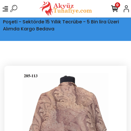
0
Ptt Kargo İle Tüm Türkiye'ye Teslimat - Şeffaf Kargo
Poşeti - Sektörde 15 Yıllık Tecrübe - 5 Bin lira Üzeri
Alımda Kargo Bedava