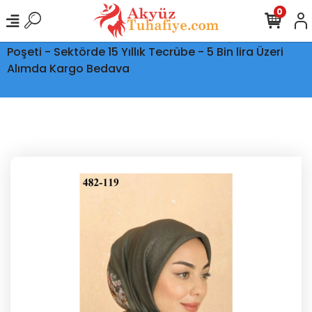
0
Ptt Kargo İle Tüm Türkiye'ye Teslimat - Şeffaf Kargo
Poşeti - Sektörde 15 Yıllık Tecrübe - 5 Bin lira Üzeri
Alımda Kargo Bedava