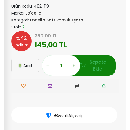
Ürün Kodu:
482-119-
Marka:
Lo'cella
Kategori:
Locella Soft Pamuk Eşarp
Stok:
2
250,00 TL
%42
145,00 TL
indirim
Sepete
Adet
Ekle
Güvenli Alışveriş