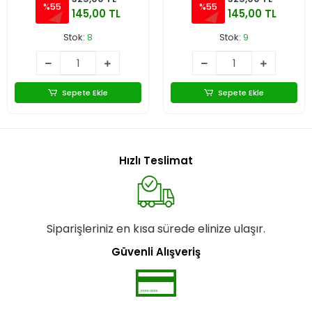
%55
%55
145,00 TL
145,00 TL
Stok:
8
Stok:
9
Sepete Ekle
Sepete Ekle
Hızlı Teslimat
Siparişleriniz en kısa sürede elinize ulaşır.
Güvenli Alışveriş