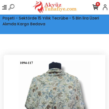
0
Ptt Kargo İle Tüm Türkiye'ye Teslimat - Şeffaf Kargo
Poşeti - Sektörde 15 Yıllık Tecrübe - 5 Bin lira Üzeri
Alımda Kargo Bedava