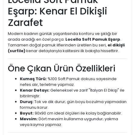
Eşarp: Kenar El Dikişli
Zarafet
Modern kadının günlük yaşantısında konforu ve şıklığı bir
arada aradığı en özel parça:
Locella Soft Pamuk Eşarp
.
Tamamen doğal pamuk liflerinden üretilen bu seri,
el dikişli
(surfile)
kenar detaylarıyla kalitesini ilk bakışta hissettirir.
Öne Çıkan Ürün Özellikleri
Kumaş Türü:
%100 Soft Pamuk dokusu sayesinde
nefes alır, terletme yapmaz.
Kenar Detayı:
Geleneksel ve zarif "İtalyan El Dikişi" ile
bitirilmiştir.
Duruş:
Tok ve dik durur; gün boyu bozulma yapmadan
formunu korur.
Boyut:
90x90 cm ideal ölçüleri ile kolay bağlanabilir.
Mevsim:
Dört mevsim kullanıma uygundur; yakma
veya kayma yapmaz.