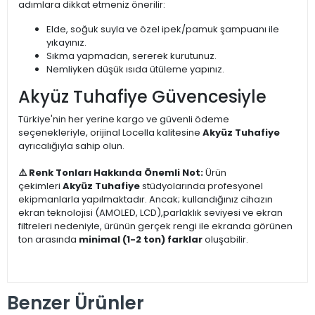
adımlara dikkat etmeniz önerilir:
Elde, soğuk suyla ve özel ipek/pamuk şampuanı ile
yıkayınız.
Sıkma yapmadan, sererek kurutunuz.
Nemliyken düşük ısıda ütüleme yapınız.
Akyüz Tuhafiye Güvencesiyle
Türkiye'nin her yerine kargo ve güvenli ödeme
seçenekleriyle, orijinal Locella kalitesine
Akyüz Tuhafiye
ayrıcalığıyla sahip olun.
⚠️ Renk Tonları Hakkında Önemli Not:
Ürün
çekimleri
Akyüz Tuhafiye
stüdyolarında profesyonel
ekipmanlarla yapılmaktadır. Ancak; kullandığınız cihazın
ekran teknolojisi (AMOLED, LCD),parlaklık seviyesi ve ekran
filtreleri nedeniyle, ürünün gerçek rengi ile ekranda görünen
ton arasında
minimal (1-2 ton) farklar
oluşabilir.
Benzer Ürünler