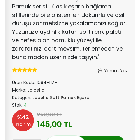
Pamuk serisi... Klasik eşarp bağlama
stillerinde bile o istenilen dökümlü ve asil
duruşu zahmetsizce yakalamanızı sağlar.
Yüzünüze aydınlık katan soft renk paleti
ve nefes alan pamuklu yüzeyi ile
zarafetinizi dört mevsim, terlemeden ve
bunalmadan üzerinizde taşıyın."
Yorum Yaz
Ürün Kodu:
1094-117-
Marka:
Lo'cella
Kategori:
Locella Soft Pamuk Eşarp
Stok:
4
250,00 TL
%42
145,00 TL
indirim