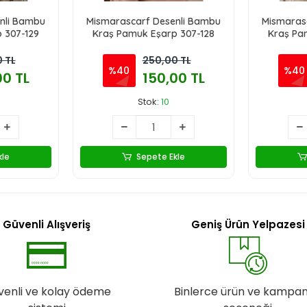
nli Bambu
Mismarascarf Desenli Bambu
Mismaras
 307-129
Kraş Pamuk Eşarp 307-128
Kraş Pa
 TL
250,00 TL
%40
%40
00 TL
150,00 TL
Stok:
10
kle
Sepete Ekle
Güvenli Alışveriş
Geniş Ürün Yelpazesi
venli ve kolay ödeme
Binlerce ürün ve kampa