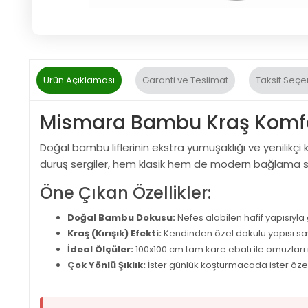
Ürün Açıklaması
Garanti ve Teslimat
Taksit Seçe
Mismara Bambu Kraş Komfo
Doğal bambu liflerinin ekstra yumuşaklığı ve yenilikç
duruş sergiler, hem klasik hem de modern bağlama st
Öne Çıkan Özellikler:
Doğal Bambu Dokusu:
Nefes alabilen hafif yapısıyl
Kraş (Kırışık) Efekti:
Kendinden özel dokulu yapısı saye
İdeal Ölçüler:
100x100 cm tam kare ebatı ile omuzları
Çok Yönlü Şıklık:
İster günlük koşturmacada ister özel