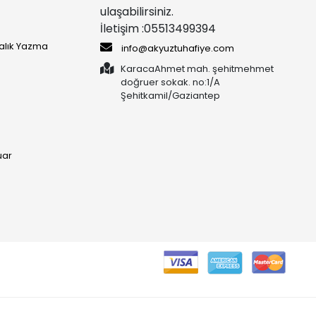
ulaşabilirsiniz.
İletişim :05513499394
yalık Yazma
info@akyuztuhafiye.com
KaracaAhmet mah. şehitmehmet
doğruer sokak. no:1/A
Şehitkamil/Gaziantep
uar