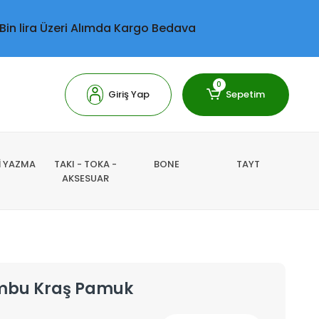
 Bin lira Üzeri Alımda Kargo Bedava
0
Giriş Yap
Sepetim
Lİ YAZMA
TAKI - TOKA -
BONE
TAYT
AKSESUAR
ambu Kraş Pamuk