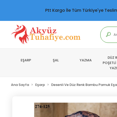
Ptt Kargo İle Tüm Türkiye'ye Tesli
DÜZ 
EŞARP
ŞAL
YAZMA
POŞETLİ
YAZ
Ana Sayfa
Eşarp
Desenli Ve Düz Renk Bambu Pamuk Eşa