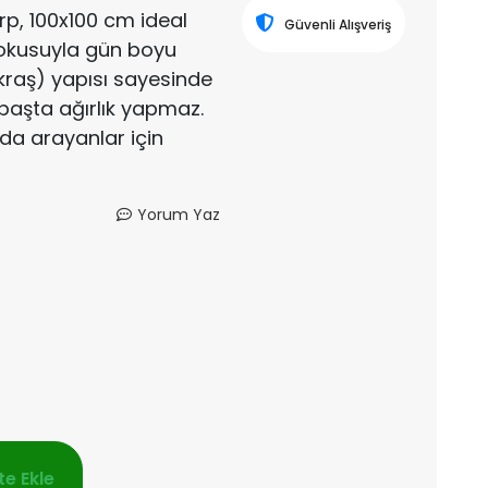
p, 100x100 cm ideal
Güvenli Alışveriş
okusuyla gün boyu
kraş) yapısı sayesinde
e başta ağırlık yapmaz.
rada arayanlar için
Yorum Yaz
e Ekle