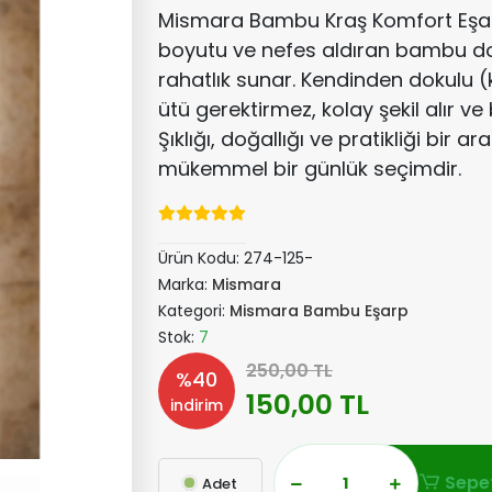
Mismara Bambu Kraş Komfort Eşar
boyutu ve nefes aldıran bambu d
rahatlık sunar. Kendinden dokulu (
ütü gerektirmez, kolay şekil alır v
Şıklığı, doğallığı ve pratikliği bir a
mükemmel bir günlük seçimdir.
Ürün Kodu:
274-125-
Marka:
Mismara
Kategori:
Mismara Bambu Eşarp
Stok:
7
250,00 TL
%40
150,00 TL
indirim
Sepet
Adet