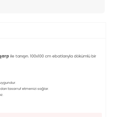
şarp
ile tanışın. 100x100 cm ebatlarıyla dökümlü bir
 uygundur.
ndan tasarruf etmenizi sağlar.
z.