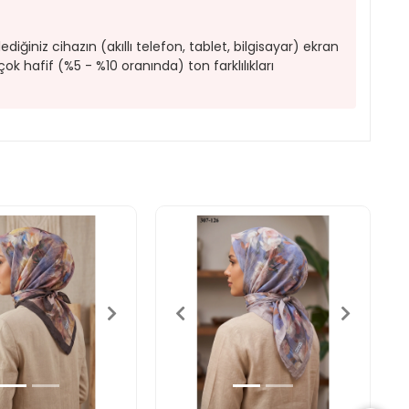
iğiniz cihazın (akıllı telefon, tablet, bilgisayar) ekran
çok hafif (%5 - %10 oranında) ton farklılıkları