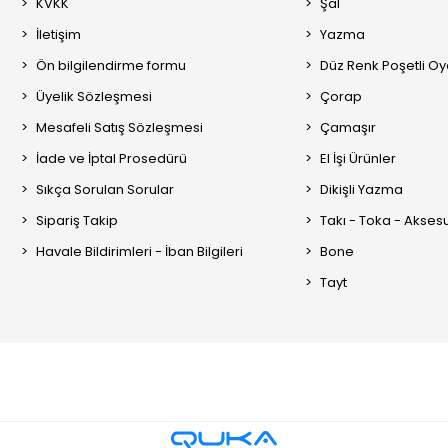
KVKK
Şal
İletişim
Yazma
Ön bilgilendirme formu
Düz Renk Poşetli O
Üyelik Sözleşmesi
Çorap
Mesafeli Satış Sözleşmesi
Çamaşır
İade ve İptal Prosedürü
El İşi Ürünler
Sıkça Sorulan Sorular
Dikişli Yazma
Sipariş Takip
Takı - Toka - Akses
Havale Bildirimleri - İban Bilgileri
Bone
Tayt