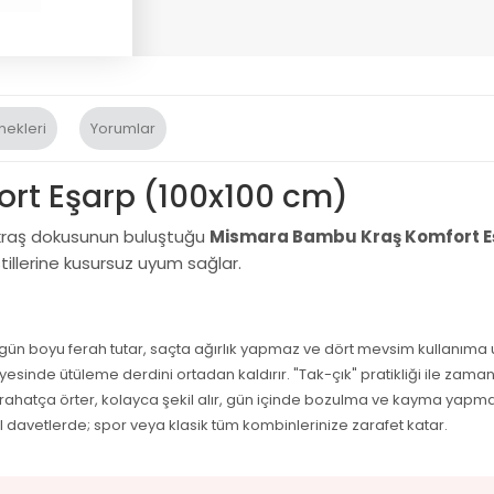
nekleri
Yorumlar
rt Eşarp (100x100 cm)
i kraş dokusunun buluştuğu
Mismara Bambu Kraş Komfort E
illerine kusursuz uyum sağlar.
a gün boyu ferah tutar, saçta ağırlık yapmaz ve dört mevsim kullanıma
sinde ütüleme derdini ortadan kaldırır. "Tak-çık" pratikliği ile zama
 rahatça örter, kolayca şekil alır, gün içinde bozulma ve kayma yapma
 davetlerde; spor veya klasik tüm kombinlerinize zarafet katar.