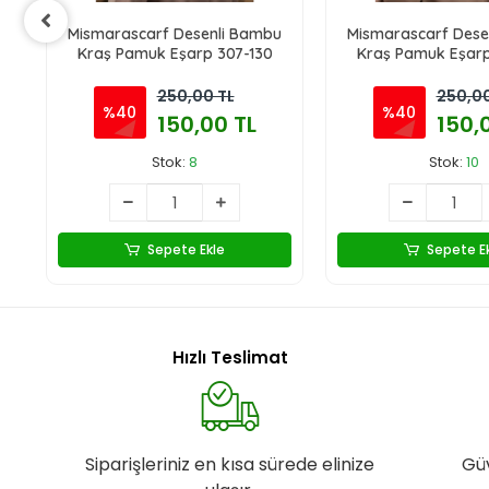
u
Mismarascarf Desenli Bambu
Mismarascarf Dese
Kraş Pamuk Eşarp 307-130
Kraş Pamuk Eşarp
250,00 TL
250,00
%40
%40
150,00 TL
150,
Stok:
8
Stok:
10
Sepete Ekle
Sepete E
Hızlı Teslimat
Siparişleriniz en kısa sürede elinize
Gü