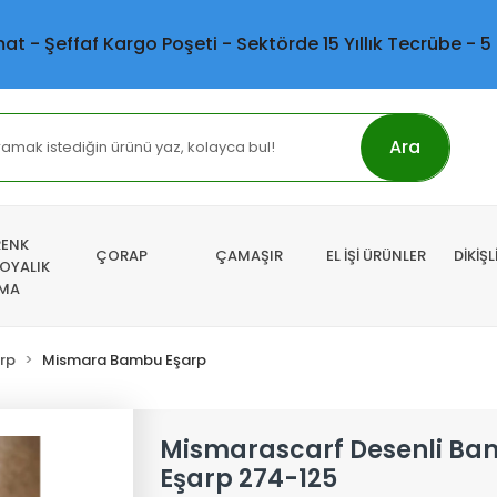
mat - Şeffaf Kargo Poşeti - Sektörde 15 Yıllık Tecrübe - 5
Ara
RENK
ÇORAP
ÇAMAŞIR
EL İŞİ ÜRÜNLER
DİKİŞ
 OYALIK
MA
rp
Mismara Bambu Eşarp
Mismarascarf Desenli B
Eşarp 274-125