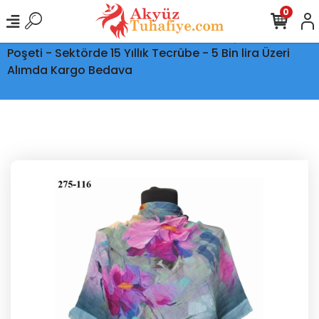
0
Ptt Kargo İle Tüm Türkiye'ye Teslimat - Şeffaf Kargo
Poşeti - Sektörde 15 Yıllık Tecrübe - 5 Bin lira Üzeri
Alımda Kargo Bedava