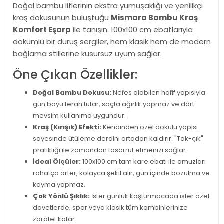
Doğal bambu liflerinin ekstra yumuşaklığı ve yenilikçi
kraş dokusunun buluştuğu
Mismara Bambu Kraş
Komfort Eşarp
ile tanışın. 100x100 cm ebatlarıyla
dökümlü bir duruş sergiler, hem klasik hem de modern
bağlama stillerine kusursuz uyum sağlar.
Öne Çıkan Özellikler:
Doğal Bambu Dokusu:
Nefes alabilen hafif yapısıyla
gün boyu ferah tutar, saçta ağırlık yapmaz ve dört
mevsim kullanıma uygundur.
Kraş (Kırışık) Efekti:
Kendinden özel dokulu yapısı
sayesinde ütüleme derdini ortadan kaldırır. "Tak-çık"
pratikliği ile zamandan tasarruf etmenizi sağlar.
İdeal Ölçüler:
100x100 cm tam kare ebatı ile omuzları
rahatça örter, kolayca şekil alır, gün içinde bozulma ve
kayma yapmaz.
Çok Yönlü Şıklık:
İster günlük koşturmacada ister özel
davetlerde; spor veya klasik tüm kombinlerinize
zarafet katar.