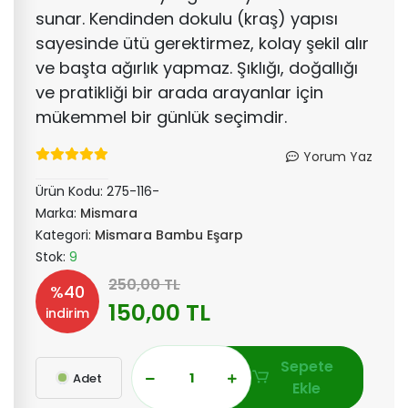
sunar. Kendinden dokulu (kraş) yapısı
sayesinde ütü gerektirmez, kolay şekil alır
ve başta ağırlık yapmaz. Şıklığı, doğallığı
ve pratikliği bir arada arayanlar için
mükemmel bir günlük seçimdir.
Yorum Yaz
Ürün Kodu:
275-116-
Marka:
Mismara
Kategori:
Mismara Bambu Eşarp
Stok:
9
250,00 TL
%40
150,00 TL
indirim
Sepete
Adet
Ekle