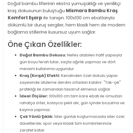
Doğal bambu liflerinin ekstra yumuşaklığı ve yenilikçi
kraş dokusunun buluştuğu
Mismara Bambu Kraş
Komfort Eşarp
ile tanışın. 100x100 cm ebatlarıyla
dökümlü bir duruş sergiler, hem klasik hem de modern
bağlama stillerine kusursuz uyum sağlar.
Öne Çıkan Özellikler:
Doğal Bambu Dokusu:
Nefes alabilen hafif yapısıyla
gün boyu ferah tutar, saçta ağırlık yapmaz ve dört
mevsim kullanıma uygundur.
Kraş (Kırışık) Efekti:
Kendinden özel dokulu yapısı
sayesinde ütüleme derdini ortadan kaldırır. "Tak-çık"
pratikliği ile zamandan tasarruf etmenizi sağlar.
İdeal Ölçüler:
100x100 cm tam kare ebatı ile omuzları
rahatça örter, kolayca şekil alır, gün içinde bozulma ve
kayma yapmaz.
Çok Yönlü Şıklık:
İster günlük koşturmacada ister özel
davetlerde; spor veya klasik tüm kombinlerinize
zarafet katar.