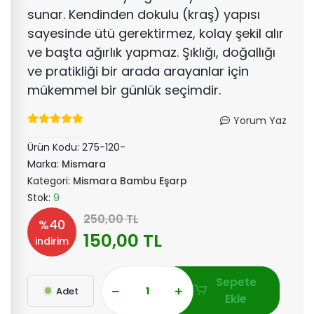
sunar. Kendinden dokulu (kraş) yapısı
sayesinde ütü gerektirmez, kolay şekil alır
ve başta ağırlık yapmaz. Şıklığı, doğallığı
ve pratikliği bir arada arayanlar için
mükemmel bir günlük seçimdir.
Yorum Yaz
Ürün Kodu:
275-120-
Marka:
Mismara
Kategori:
Mismara Bambu Eşarp
Stok:
9
250,00 TL
%40
150,00 TL
indirim
Sepete
Adet
Ekle