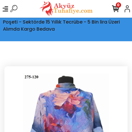
0
Ptt Kargo İle Tüm Türkiye'ye Teslimat - Şeffaf Kargo
Poşeti - Sektörde 15 Yıllık Tecrübe - 5 Bin lira Üzeri
Alımda Kargo Bedava