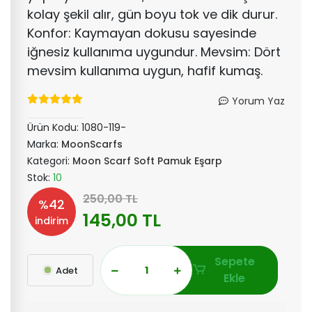
kolay şekil alır, gün boyu tok ve dik durur.
Konfor: Kaymayan dokusu sayesinde
iğnesiz kullanıma uygundur. Mevsim: Dört
mevsim kullanıma uygun, hafif kumaş.
Yorum Yaz
Ürün Kodu:
1080-119-
Marka:
MoonScarfs
Kategori:
Moon Scarf Soft Pamuk Eşarp
Stok:
10
250,00 TL
%42
145,00 TL
indirim
Sepete
Adet
Ekle