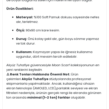
de boyun bağlama stilleri için mükemmel uyum sağlar.
Ürün Özellikleri:
Materyal:
%100 Soft Pamuk dokusu sayesinde nefes
alır, terletmez.
Ölçü:
90x90 cm kare kesim.
Duruş:
Önü kolay şekil alır, gün boyu sönme yapmaz
ve tok durur.
Kullanım:
Kaymayan yapısı ile iğnesiz kullanıma
uygundur, dört mevsim tercih edilebilir.
Akyüz Tuhafiye güvencesiyle Moon Scarf koleksiyonunun en
yeni renklerini keşfedin.
⚠️ Renk Tonları Hakkında Önemli Not:
Ürün
çekimleri
Akyüz Tuhafiye
stüdyolarında profesyonel
ekipmanlarla yapılmaktadır. Ancak; kullandığınız cihazın
ekran teknolojisi (AMOLED, LCD),parlaklık seviyesi ve ekran
filtreleri nedeniyle, ürünün gerçek rengi ile ekranda görünen
ton arasında
minimal (1-2 ton) farklar
oluşabilir.