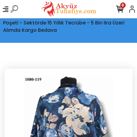
0
Ptt Kargo İle Tüm Türkiye'ye Teslimat - Şeffaf Kargo
Poşeti - Sektörde 15 Yıllık Tecrübe - 5 Bin lira Üzeri
Alımda Kargo Bedava