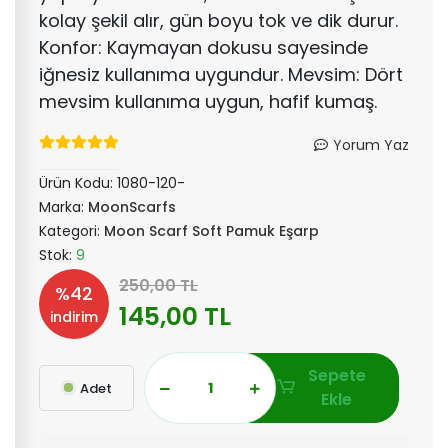
kolay şekil alır, gün boyu tok ve dik durur.
Konfor: Kaymayan dokusu sayesinde
iğnesiz kullanıma uygundur. Mevsim: Dört
mevsim kullanıma uygun, hafif kumaş.
Yorum Yaz
Ürün Kodu:
1080-120-
Marka:
MoonScarfs
Kategori:
Moon Scarf Soft Pamuk Eşarp
Stok:
9
250,00 TL
%42
145,00 TL
indirim
Sepete
Adet
Ekle