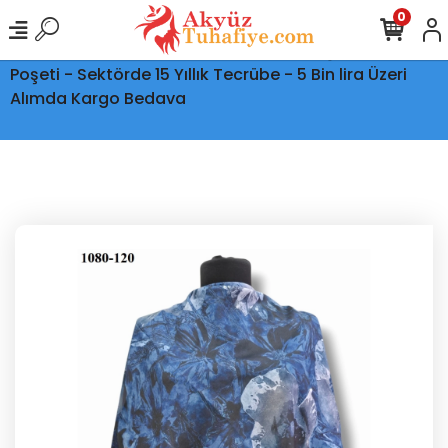
0
Ptt Kargo İle Tüm Türkiye'ye Teslimat - Şeffaf Kargo
Poşeti - Sektörde 15 Yıllık Tecrübe - 5 Bin lira Üzeri
Alımda Kargo Bedava