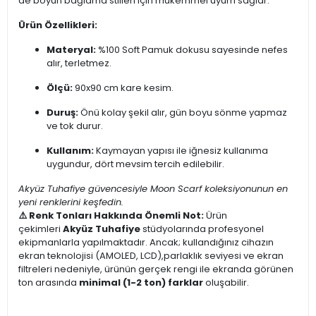
de boyun bağlama stilleri için mükemmel uyum sağlar.
Ürün Özellikleri:
Materyal:
%100 Soft Pamuk dokusu sayesinde nefes
alır, terletmez.
Ölçü:
90x90 cm kare kesim.
Duruş:
Önü kolay şekil alır, gün boyu sönme yapmaz
ve tok durur.
Kullanım:
Kaymayan yapısı ile iğnesiz kullanıma
uygundur, dört mevsim tercih edilebilir.
Akyüz Tuhafiye güvencesiyle Moon Scarf koleksiyonunun en
yeni renklerini keşfedin.
⚠️ Renk Tonları Hakkında Önemli Not:
Ürün
çekimleri
Akyüz Tuhafiye
stüdyolarında profesyonel
ekipmanlarla yapılmaktadır. Ancak; kullandığınız cihazın
ekran teknolojisi (AMOLED, LCD),parlaklık seviyesi ve ekran
filtreleri nedeniyle, ürünün gerçek rengi ile ekranda görünen
ton arasında
minimal (1-2 ton) farklar
oluşabilir.