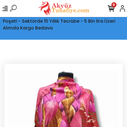
0
Ptt Kargo İle Tüm Türkiye'ye Teslimat - Şeffaf Kargo
Poşeti - Sektörde 15 Yıllık Tecrübe - 5 Bin lira Üzeri
Alımda Kargo Bedava