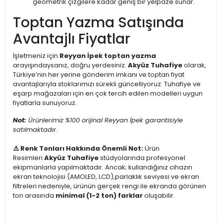
geometrik çizgilere kadar geniş bir yelpaze sunar.
Toptan Yazma Satışında
Avantajlı Fiyatlar
İşletmeniz için
Reyyan İpek toptan yazma
arayışındaysanız, doğru yerdesiniz.
Akyüz Tuhafiye
olarak,
Türkiye’nin her yerine gönderim imkanı ve toptan fiyat
avantajlarıyla stoklarımızı sürekli güncelliyoruz. Tuhafiye ve
eşarp mağazaları için en çok tercih edilen modelleri uygun
fiyatlarla sunuyoruz.
Not:
Ürünlerimiz %100 orijinal Reyyan İpek garantisiyle
satılmaktadır.
⚠️ Renk Tonları Hakkında Önemli Not:
Ürün
Resimleri
Akyüz Tuhafiye
stüdyolarında profesyonel
ekipmanlarla yapılmaktadır. Ancak; kullandığınız cihazın
ekran teknolojisi (AMOLED, LCD),parlaklık seviyesi ve ekran
filtreleri nedeniyle, ürünün gerçek rengi ile ekranda görünen
ton arasında
minimal (1-2 ton) farklar
oluşabilir.