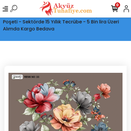
0
Ptt Kargo İle Tüm Türkiye'ye Teslimat - Şeffaf Kargo
Poşeti - Sektörde 15 Yıllık Tecrübe - 5 Bin lira Üzeri
Alımda Kargo Bedava