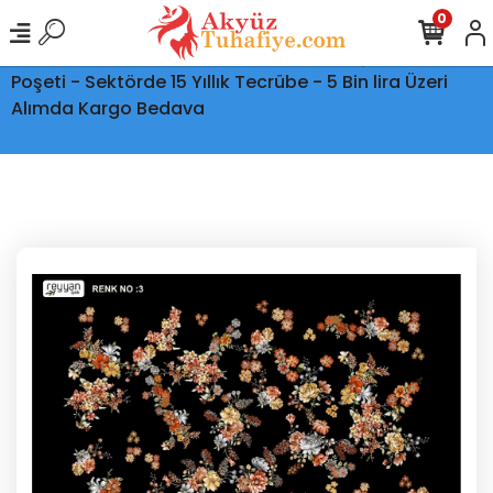
0
Ptt Kargo İle Tüm Türkiye'ye Teslimat - Şeffaf Kargo
Poşeti - Sektörde 15 Yıllık Tecrübe - 5 Bin lira Üzeri
Alımda Kargo Bedava