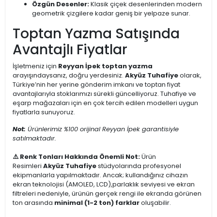
Özgün Desenler:
Klasik çiçek desenlerinden modern
geometrik çizgilere kadar geniş bir yelpaze sunar.
Toptan Yazma Satışında
Avantajlı Fiyatlar
İşletmeniz için
Reyyan İpek toptan yazma
arayışındaysanız, doğru yerdesiniz.
Akyüz Tuhafiye
olarak,
Türkiye’nin her yerine gönderim imkanı ve toptan fiyat
avantajlarıyla stoklarımızı sürekli güncelliyoruz. Tuhafiye ve
eşarp mağazaları için en çok tercih edilen modelleri uygun
fiyatlarla sunuyoruz.
Not:
Ürünlerimiz %100 orijinal Reyyan İpek garantisiyle
satılmaktadır.
⚠️ Renk Tonları Hakkında Önemli Not:
Ürün
Resimleri
Akyüz Tuhafiye
stüdyolarında profesyonel
ekipmanlarla yapılmaktadır. Ancak; kullandığınız cihazın
ekran teknolojisi (AMOLED, LCD),parlaklık seviyesi ve ekran
filtreleri nedeniyle, ürünün gerçek rengi ile ekranda görünen
ton arasında
minimal (1-2 ton) farklar
oluşabilir.