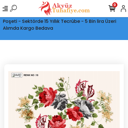
0
Ptt Kargo İle Tüm Türkiye'ye Teslimat - Şeffaf Kargo
Poşeti - Sektörde 15 Yıllık Tecrübe - 5 Bin lira Üzeri
Alımda Kargo Bedava