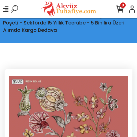
0
Ptt Kargo İle Tüm Türkiye'ye Teslimat - Şeffaf Kargo
Poşeti - Sektörde 15 Yıllık Tecrübe - 5 Bin lira Üzeri
Alımda Kargo Bedava