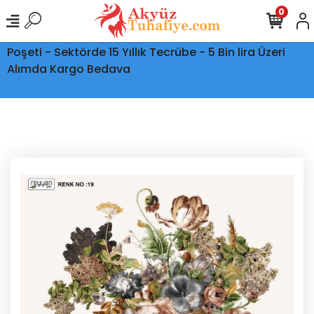
0
Ptt Kargo İle Tüm Türkiye'ye Teslimat - Şeffaf Kargo
Poşeti - Sektörde 15 Yıllık Tecrübe - 5 Bin lira Üzeri
Alımda Kargo Bedava