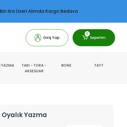
 Bin lira Üzeri Alımda Kargo Bedava
0
Giriş Yap
Sepetim
Lİ YAZMA
TAKI - TOKA -
BONE
TAYT
AKSESUAR
li Oyalık Yazma