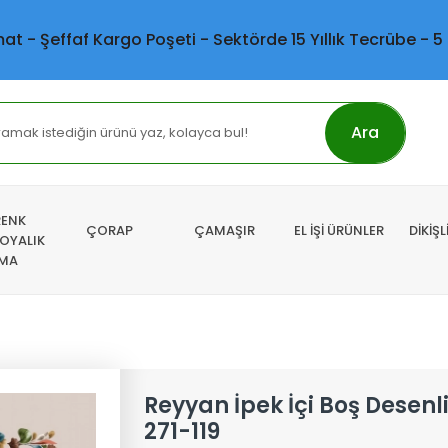
mat - Şeffaf Kargo Poşeti - Sektörde 15 Yıllık Tecrübe - 5
Ara
RENK
ÇORAP
ÇAMAŞIR
EL İŞİ ÜRÜNLER
DİKİŞ
 OYALIK
MA
Reyyan İpek İçi Boş Desen
271-119