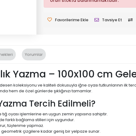
Ürün stokta bulunmamaktadır.
Favorilerime Ekle
Tavsiye Et
nekleri
Yorumlar
lık Yazma – 100x100 cm Gele
en koleksiyonu ve kaliteli dokusuyla iğne oyası tutkunlarının ilk te
mda hem de özel günlerde şıklığınızı tamamlar.
Yazma Tercih Edilmeli?
e tığ oyası işlemlerine en uygun zemin yapısına sahiptir.
e farklı bağlama stilleri için uygundur.
korur, tüylenme yapmaz.
geometrik çizgilere kadar geniş bir yelpaze sunar.