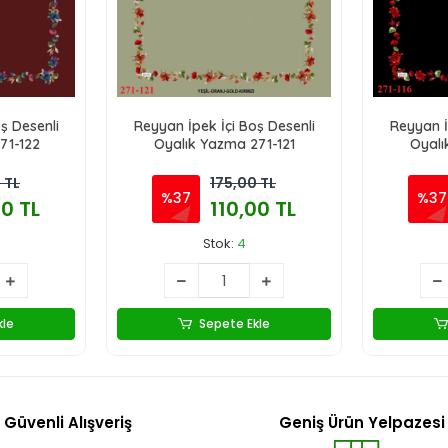
ş Desenli
Reyyan İpek İçi Boş Desenli
Reyyan İ
71-122
Oyalık Yazma 271-121
Oyalı
 TL
175,00 TL
%37
%37
00 TL
110,00 TL
Stok:
4
kle
Sepete Ekle
Güvenli Alışveriş
Geniş Ürün Yelpazesi