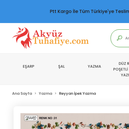
Ptt Kargo İle Tüm Türkiye'ye Tesli
DÜZ 
EŞARP
ŞAL
YAZMA
POŞETLİ
YAZ
Ana Sayfa
Yazma
Reyyan İpek Yazma