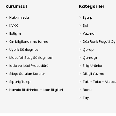
Kurumsal
Kategoriler
Hakkımızda
Eşarp
KVKK
Şal
İletişim
Yazma
Ön bilgilendirme formu
Düz Renk Poşetli O
Üyelik Sözleşmesi
Çorap
Mesafeli Satış Sözleşmesi
Çamaşır
İade ve İptal Prosedürü
El İşi Ürünler
Sıkça Sorulan Sorular
Dikişli Yazma
Sipariş Takip
Takı - Toka - Akses
Havale Bildirimleri - İban Bilgileri
Bone
Tayt