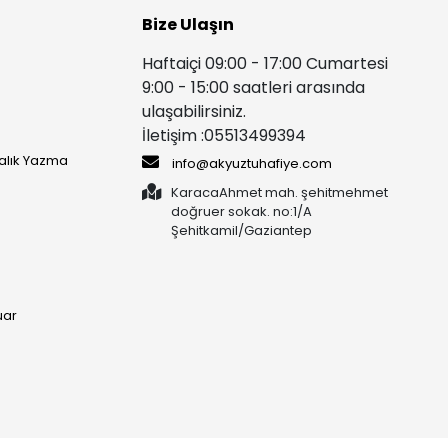
Bize Ulaşın
Haftaiçi 09:00 - 17:00 Cumartesi
9:00 - 15:00 saatleri arasında
ulaşabilirsiniz.
İletişim :05513499394
yalık Yazma
info@akyuztuhafiye.com
KaracaAhmet mah. şehitmehmet
doğruer sokak. no:1/A
Şehitkamil/Gaziantep
uar