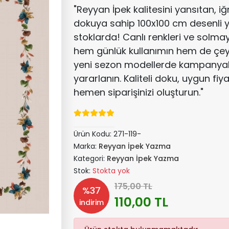
"Reyyan İpek kalitesini yansıtan, 
dokuya sahip 100x100 cm desenli 
stoklarda! Canlı renkleri ve solmay
hem günlük kullanımın hem de çeyi
yeni sezon modellerde kampanyalı
yararlanın. Kaliteli doku, uygun fiy
hemen siparişinizi oluşturun."
Ürün Kodu:
271-119-
Marka:
Reyyan İpek Yazma
Kategori:
Reyyan İpek Yazma
Stok:
Stokta yok
175,00 TL
%37
110,00 TL
indirim