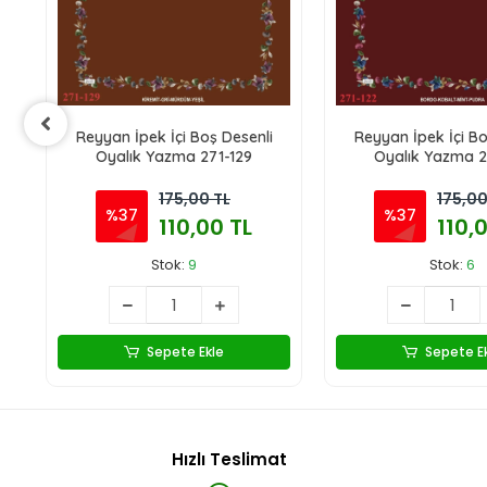
Reyyan İpek İçi Boş Desenli
Reyyan İpek İçi Bo
Oyalık Yazma 271-129
Oyalık Yazma 2
175,00 TL
175,00
%37
%37
110,00 TL
110,
Stok:
9
Stok:
6
Sepete Ekle
Sepete E
Hızlı Teslimat